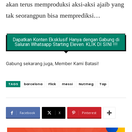
akan terus memproduksi aksi-aksi ajaib yang
tak seorangpun bisa memprediksi…
Dapatkan Konten Eksklusif Hanya dengan Gabung di
Saluran Whatsapp Starting Eleven. KLIK DI SINI !!!
Gabung sekarang juga, Member Kami Batasi!
TAGS
barcelona
Flick
messi
Nutmeg
Tap
Facebook
X
Pinterest