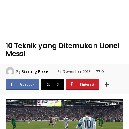
10 Teknik yang Ditemukan Lionel
Messi
24 November 2018
0
By
Starting Eleven
Facebook
X
Pinterest