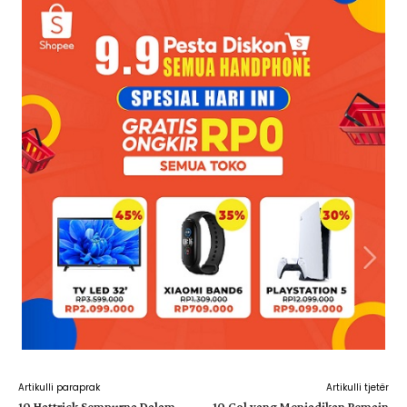
Artikulli paraprak
Artikulli tjetër
10 Hattrick Sempurna Dalam
10 Gol yang Menjadikan Pemain