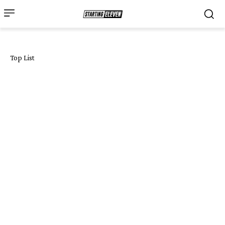
Top List