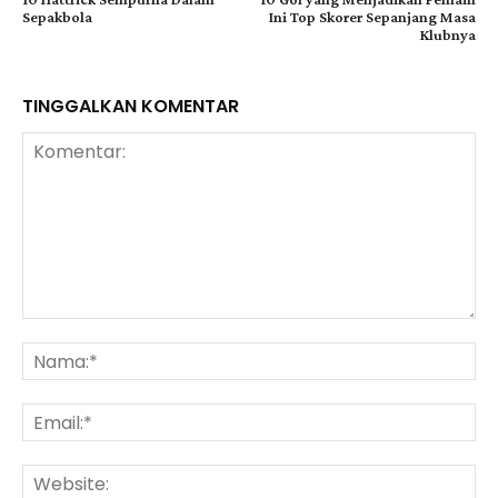
Sepakbola
Ini Top Skorer Sepanjang Masa
Klubnya
TINGGALKAN KOMENTAR
Komentar:
Na
Ema
Web