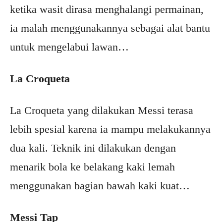
ketika wasit dirasa menghalangi permainan,
ia malah menggunakannya sebagai alat bantu
untuk mengelabui lawan…
La Croqueta
La Croqueta yang dilakukan Messi terasa
lebih spesial karena ia mampu melakukannya
dua kali. Teknik ini dilakukan dengan
menarik bola ke belakang kaki lemah
menggunakan bagian bawah kaki kuat…
Messi Tap