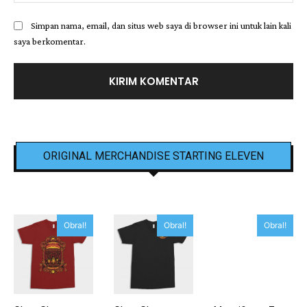
Simpan nama, email, dan situs web saya di browser ini untuk lain kali
saya berkomentar.
ORIGINAL MERCHANDISE STARTING ELEVEN
Obral!
Obral!
Obral!