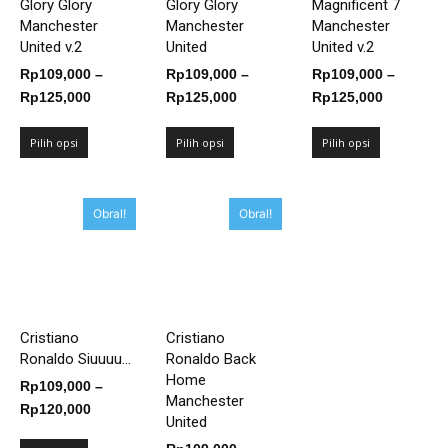
Glory Glory
Glory Glory
Magnificent 7
Manchester
Manchester
Manchester
United v.2
United
United v.2
Rp
109,000
–
Rp
109,000
–
Rp
109,000
–
Rentang
Rentang
Rentang
Rp
125,000
Rp
125,000
Rp
125,000
harga:
harga:
harga:
Rp109,000
Rp109,000
Rp109,00
Pilih opsi
Pilih opsi
Pilih opsi
hingga
hingga
hingga
Rp125,000
Rp125,000
Rp125,00
Obral!
Obral!
Cristiano
Cristiano
Ronaldo Siuuuu...
Ronaldo Back
Home
Rp
109,000
–
Manchester
Rentang
Rp
120,000
United
harga: