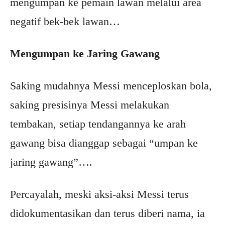
mengumpan ke pemain lawan melalui area
negatif bek-bek lawan…
Mengumpan ke Jaring Gawang
Saking mudahnya Messi menceploskan bola,
saking presisinya Messi melakukan
tembakan, setiap tendangannya ke arah
gawang bisa dianggap sebagai “umpan ke
jaring gawang”….
Percayalah, meski aksi-aksi Messi terus
didokumentasikan dan terus diberi nama, ia