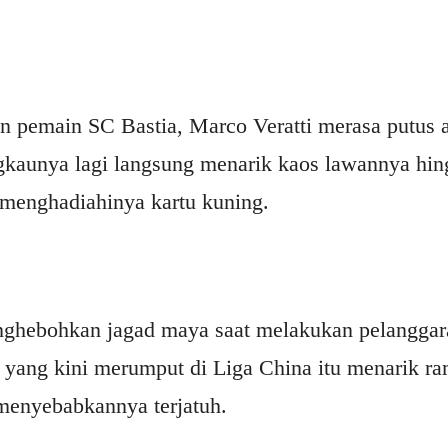
n pemain SC Bastia, Marco Veratti merasa putus a
aunya lagi langsung menarik kaos lawannya hing
menghadiahinya kartu kuning.
nghebohkan jagad maya saat melakukan pelanggar
yang kini merumput di Liga China itu menarik ra
menyebabkannya terjatuh.