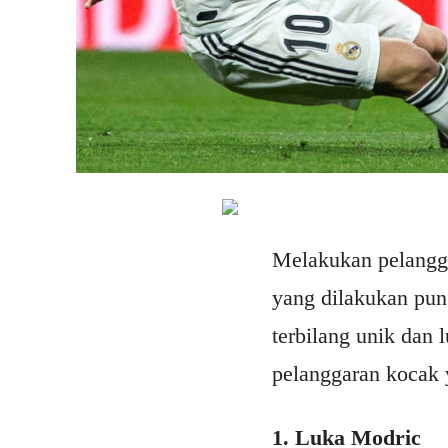
Melakukan pelangga
yang dilakukan pun 
terbilang unik dan 
pelanggaran kocak 
1. Luka Modric