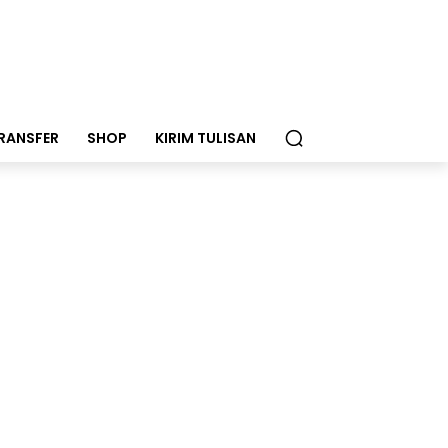
RANSFER
SHOP
KIRIM TULISAN