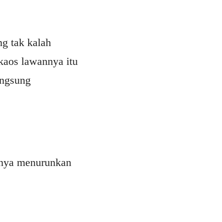
g tak kalah
kaos lawannya itu
angsung
inya menurunkan