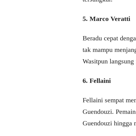
5. Marco Veratti
Beradu cepat denga
tak mampu menjangk
Wasitpun langsung 
6. Fellaini
Fellaini sempat me
Guendouzi. Pemain 
Guendouzi hingga 