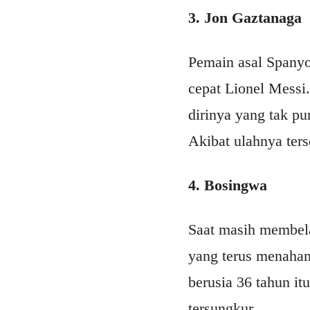
3. Jon Gaztanaga
Pemain asal Spanyo
cepat Lionel Messi
dirinya yang tak pu
Akibat ulahnya ters
4. Bosingwa
Saat masih membel
yang terus menahan
berusia 36 tahun i
tersungkur.