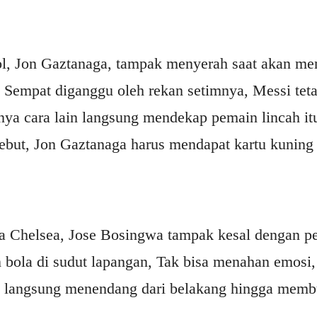
l, Jon Gaztanaga, tampak menyerah saat akan men
. Sempat diganggu oleh rekan setimnya, Messi teta
nya cara lain langsung mendekap pemain lincah itu
ebut, Jon Gaztanaga harus mendapat kartu kuning 
a Chelsea, Jose Bosingwa tampak kesal dengan p
 bola di sudut lapangan, Tak bisa menahan emosi,
tu langsung menendang dari belakang hingga memb