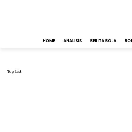
HOME
ANALISIS
BERITA BOLA
BO
Top List