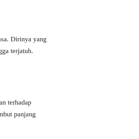
sa. Dirinya yang
ga terjatuh.
an terhadap
mbut panjang