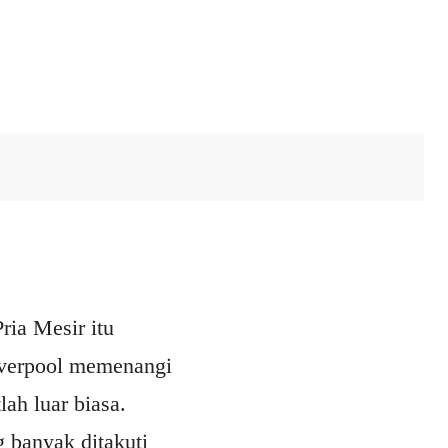
ok
X
Pinterest
WhatsApp
ria Mesir itu
iverpool memenangi
ah luar biasa.
 banyak ditakuti