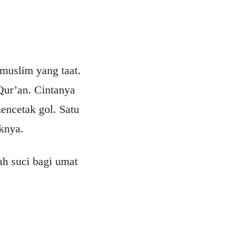
uslim yang taat.
Qur’an. Cintanya
encetak gol. Satu
knya.
h suci bagi umat