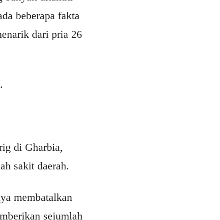
ada beberapa fakta
enarik dari pria 26
.
ig di Gharbia,
h sakit daerah.
hnya membatalkan
emberikan sejumlah