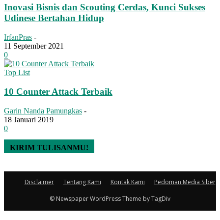
Inovasi Bisnis dan Scouting Cerdas, Kunci Sukses
Udinese Bertahan Hidup
IrfanPras
-
11 September 2021
0
Top List
10 Counter Attack Terbaik
Garin Nanda Pamungkas
-
18 Januari 2019
0
KIRIM TULISANMU!
Disclaimer
Tentang Kami
Kontak Kami
Pedoman Media Siber
© Newspaper WordPress Theme by TagDiv