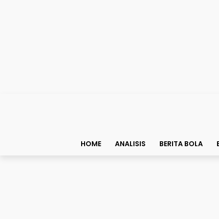
HOME
ANALISIS
BERITA BOLA
Bolapedia
Sudah 20 Tahun, Selain 