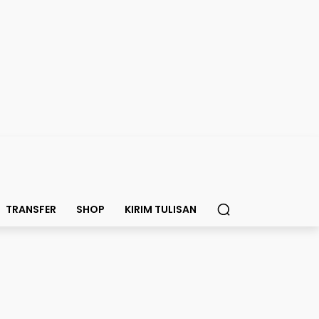
TRANSFER
SHOP
KIRIM TULISAN
latih Jerman di Final