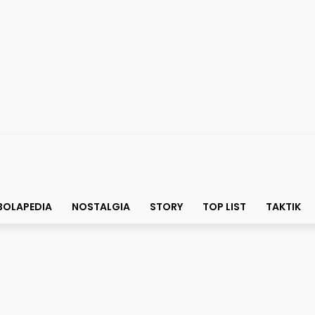
BOLAPEDIA
NOSTALGIA
STORY
TOP LIST
TAKTIK
Mereka Belum Ada Lagi Pe