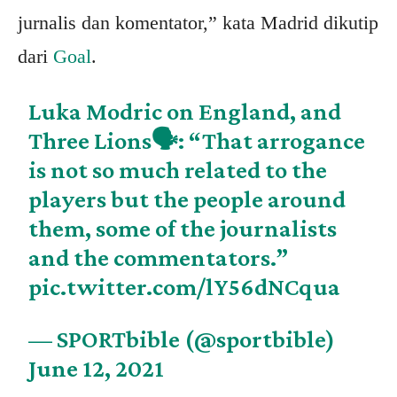
jurnalis dan komentator,” kata Madrid dikutip
dari
Goal
.
Luka Modric on England, and
Three Lions🗣️: “That arrogance
is not so much related to the
players but the people around
them, some of the journalists
and the commentators.”
pic.twitter.com/lY56dNCqua
— SPORTbible (@sportbible)
June 12, 2021