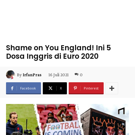
Shame on You England! Ini 5
Dosa Inggris di Euro 2020
16 Juli 2021
0
By
IrfanPras
Facebook
X
Pinterest