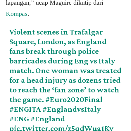
lapangan,” ucap Maguire dikutip dari
Kompas
.
Violent scenes in Trafalgar
Square, London, as England
fans break through police
barricades during Eng vs Italy
match. One woman was treated
for a head injury as dozens tried
to reach the ‘fan zone’ to watch
the game.
#Euro2020Final
#ENGITA
#EnglandvsItaly
#ENG
#England
pic.twitter.com/z5qdWua1Ky