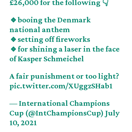
£26,000 for the following 👇
🔹booing the Denmark
national anthem
🔹setting off fireworks
🔹for shining a laser in the face
of Kasper Schmeichel
A fair punishment or too light?
pic.twitter.com/XUggzSHab1
— International Champions
Cup (@IntChampionsCup)
July
10, 2021