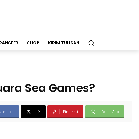
RANSFER
SHOP
KIRIM TULISAN
Juara Sea Games?
acebook
X
Pinterest
WhatsApp