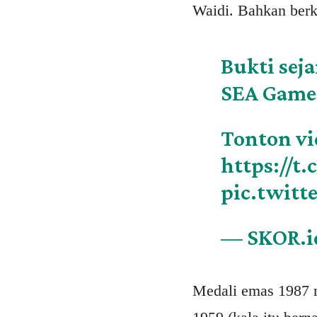
Waidi. Bahkan berka
Bukti sej
SEA Games
Tonton vi
https://t
pic.twit
— SKOR.i
Medali emas 1987 