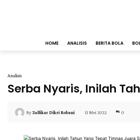
HOME
ANALISIS
BERITA BOLA
BO
Analisis
Serba Nyaris, Inilah 
11 Mei 2022
0
By
Zulfikar Dikri Robani