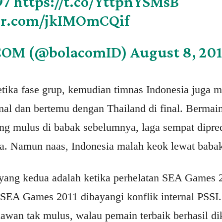
97
https://t.co/YttpnYSMsB
ter.com/jkIMOmCQif
COM (@bolacomID)
August 8, 20
ketika fase grup, kemudian timnas Indonesia juga
nal dan bertemu dengan Thailand di final. Bermai
ang mulus di babak sebelumnya, laga sempat dipre
a. Namun naas, Indonesia malah keok lewat babak
s yang kedua adalah ketika perhelatan SEA Games 
a SEA Games 2011 dibayangi konflik internal PSSI.
wan tak mulus, walau pemain terbaik berhasil d