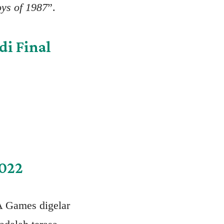
ys of 1987
”.
di Final
2022
A Games digelar