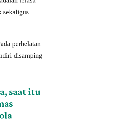
 adalah terasa
 sekaligus
Pada perhelatan
ndiri disamping
, saat itu
mas
ola