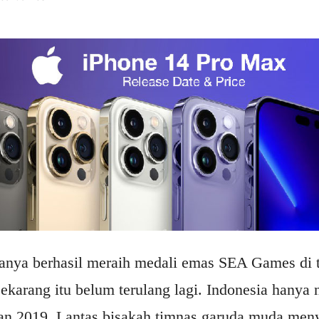
anya berhasil meraih medali emas SEA Games di 
karang itu belum terulang lagi. Indonesia hanya n
an 2019. Lantas bisakah timnas garuda muda meny