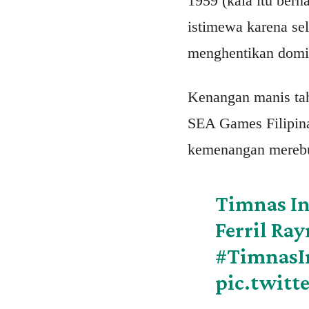
1959 (kala itu ber
istimewa karena se
menghentikan domin
Kenangan manis tah
SEA Games Filipina
kemenangan merebu
Timnas In
Ferril Ra
#TimnasI
pic.twitt