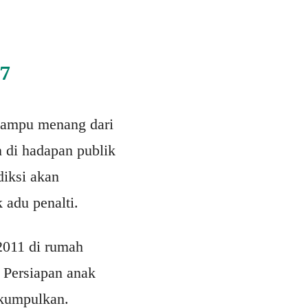
17
 mampu menang dari
n di hadapan publik
diksi akan
 adu penalti.
2011 di rumah
 Persiapan anak
ikumpulkan.