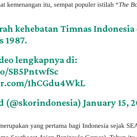
t kemenangan itu, sempat populer istilah “
The Bo
arah kehebatan Timnas Indonesia 
 1987.
deo lengkapnya di:
.co/SB5PntwfSc
ter.com/1hCGdu4WkL
d (@skorindonesia)
January 15, 
merupakan yang pertama bagi Indonesia sejak SE