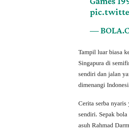
Games 19
pic.twit
— BOLA.
Tampil luar biasa 
Singapura di semifi
sendiri dan jalan y
dimenangi Indonesi
Cerita serba nyari
sendiri. Sepak bol
asuh Rahmad Darma