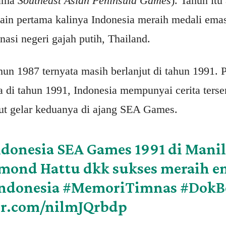
nama
Southeast Asian Peninsula Games
). Tahun itu
lain pertama kalinya Indonesia meraih medali emas
asi negeri gajah putih, Thailand.
un 1987 ternyata masih berlanjut di tahun 1991. 
 di tahun 1991, Indonesia mempunyai cerita terse
t gelar keduanya di ajang SEA Games.
donesia SEA Games 1991 di Manila
ymond Hattu dkk sukses meraih e
ndonesia
#MemoriTimnas
#DokB
er.com/nilmJQrbdp