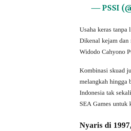
— PSSI (
Usaha keras tanpa l
Dikenal kejam dan 
Widodo Cahyono Put
Kombinasi skuad j
melangkah hingga b
Indonesia tak sekal
SEA Games untuk k
Nyaris di 1997