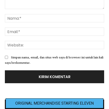
Komentar:
Na
Ema
Web
Simpan nama, email, dan situs web saya di browser ini untuk lain kali
saya berkomentar.
ORIGINAL MERCHANDISE STARTING ELEVEN