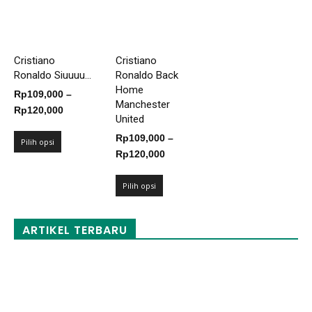
Cristiano
Cristiano
Ronaldo Siuuuu...
Ronaldo Back
Home
Rp
109,000
–
Manchester
Rentang
Rp
120,000
United
harga:
Rp
109,000
–
Rp109,000
Pilih opsi
Rentang
Rp
120,000
hingga
harga:
Rp120,000
Rp109,000
Pilih opsi
hingga
Rp120,000
ARTIKEL TERBARU