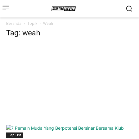
Beranda
Topik
Weah
Tag: weah
Top List