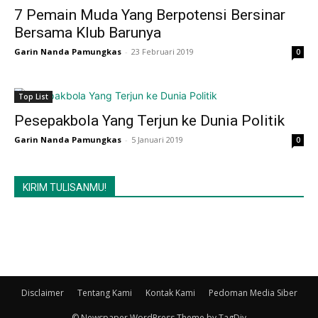
7 Pemain Muda Yang Berpotensi Bersinar
Bersama Klub Barunya
Garin Nanda Pamungkas
-
23 Februari 2019
0
Top List
Pesepakbola Yang Terjun ke Dunia Politik
Garin Nanda Pamungkas
-
5 Januari 2019
0
KIRIM TULISANMU!
Disclaimer
Tentang Kami
Kontak Kami
Pedoman Media Siber
© Newspaper WordPress Theme by TagDiv