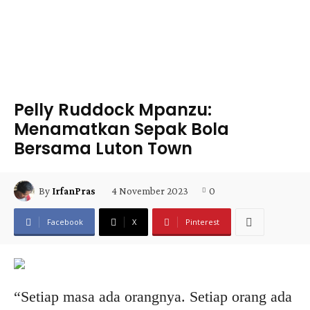
Pelly Ruddock Mpanzu:
Menamatkan Sepak Bola
Bersama Luton Town
4 November 2023
0
By
IrfanPras
Facebook
X
Pinterest
“Setiap masa ada orangnya. Setiap orang ada