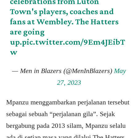
celebrations from Luton
Town's players, coaches and
fans at Wembley. The Hatters
are going
up.
pic.twitter.com/9Em4JEibT
w
— Men in Blazers (@MenInBlazers)
May
27, 2023
Mpanzu menggambarkan perjalanan tersebut
sebagai sebuah “perjalanan gila”. Sejak
bergabung pada 2013 silam, Mpanzu selalu
ada di setiap masa yang dilalui The Hatters.