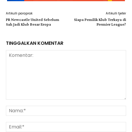
Artikulli paraprak
Artikulli tjetër
PR Newcastle United Sebelum
Siapa Pemilik Klub Terkaya di
Sah Jadi Klub Besar Eropa
Premier League?
TINGGALKAN KOMENTAR
Komentar:
Na
Ema