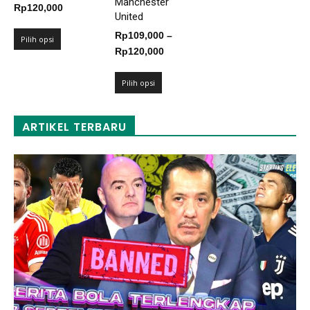
Manchester
Rentang
Rp
120,000
United
harga:
Rp
109,000
–
Rp109,000
Pilih opsi
Rentang
Rp
120,000
hingga
harga:
Rp120,000
Rp109,000
Pilih opsi
hingga
Rp120,000
ARTIKEL TERBARU