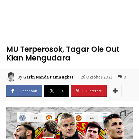
MU Terperosok, Tagar Ole Out
Kian Mengudara
26 Oktober 2021
0
By
Garin Nanda Pamungkas
Facebook
X
Pinterest