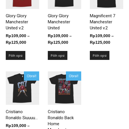
Glory Glory
Glory Glory
Magnificent 7
Manchester
Manchester
Manchester
United v.2
United
United v.2
Rp
109,000
–
Rp
109,000
–
Rp
109,000
–
Rentang
Rentang
Rentang
Rp
125,000
Rp
125,000
Rp
125,000
harga:
harga:
harga:
Rp109,000
Rp109,000
Rp109,00
Pilih opsi
Pilih opsi
Pilih opsi
hingga
hingga
hingga
Rp125,000
Rp125,000
Rp125,00
Obral!
Obral!
Cristiano
Cristiano
Ronaldo Siuuuu...
Ronaldo Back
Home
Rp
109,000
–