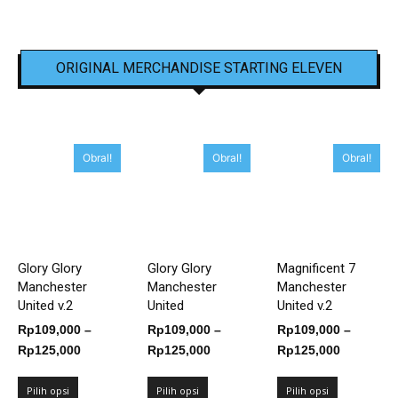
ORIGINAL MERCHANDISE STARTING ELEVEN
Obral!
Obral!
Obral!
Glory Glory
Glory Glory
Magnificent 7
Manchester
Manchester
Manchester
United v.2
United
United v.2
Rp
109,000
–
Rp
109,000
–
Rp
109,000
–
Rentang
Rentang
Rentang
Rp
125,000
Rp
125,000
Rp
125,000
harga:
harga:
harga:
Rp109,000
Rp109,000
Rp109,00
Pilih opsi
Pilih opsi
Pilih opsi