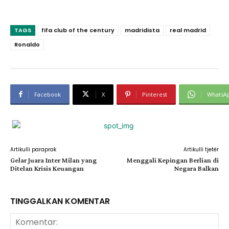
TAGS
fifa club of the century
madridista
real madrid
Ronaldo
Facebook
X
Pinterest
WhatsA
Artikulli paraprak
Artikulli tjetër
Gelar Juara Inter Milan yang
Menggali Kepingan Berlian di
Ditelan Krisis Keuangan
Negara Balkan
TINGGALKAN KOMENTAR