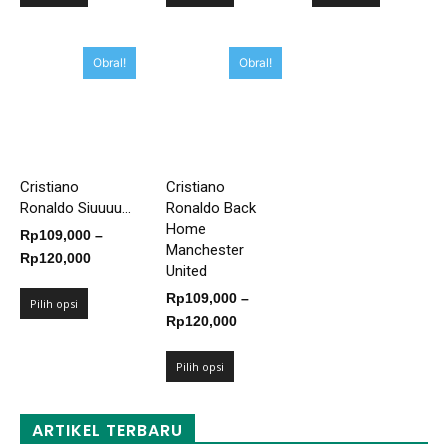
hingga
hingga
hingga
Rp125,000
Rp125,000
Rp125,00
Obral!
Obral!
Cristiano
Cristiano
Ronaldo Siuuuu...
Ronaldo Back
Home
Rp
109,000
–
Manchester
Rentang
Rp
120,000
United
harga:
Rp
109,000
–
Rp109,000
Pilih opsi
Rentang
Rp
120,000
hingga
harga:
Rp120,000
Rp109,000
Pilih opsi
hingga
Rp120,000
ARTIKEL TERBARU