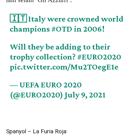
🇮🇹 Italy were crowned world
champions
#OTD
in 2006!
Will they be adding to their
trophy collection?
#EURO2020
pic.twitter.com/Mu2TOegE1e
— UEFA EURO 2020
(@EURO2020)
July 9, 2021
Spanyol – La Furia Roja