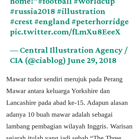
home!”
#football
#worldcup
#russia2018
#illustration
#crest
#england
#peterhorridge
pic.twitter.com/fLmXu8EeeX
— Central Illustration Agency /
CIA (@ciablog)
June 29, 2018
Mawar tudor sendiri merujuk pada Perang
Mawar antara keluarga Yorkshire dan
Lancashire pada abad ke-15. Adapun alasan
adanya 10 buah mawar adalah sebagai
lambang pembagian wilayah Inggris. Warisan
sejarah itulah yang jadi sebab “The Three