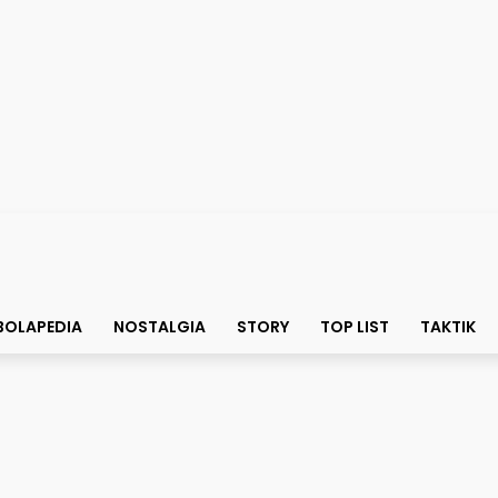
BOLAPEDIA
NOSTALGIA
STORY
TOP LIST
TAKTIK
yech dan Lika-liku Ber