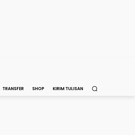
TRANSFER
SHOP
KIRIM TULISAN
sama Timnas Maroko