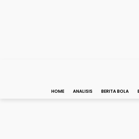
HOME
ANALISIS
BERITA BOLA
Story
Kedermawanan Hakim Zi