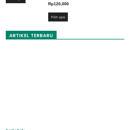
Rentang
Rp
120,000
hingga
harga:
Rp120,000
Rp109,000
Pilih opsi
hingga
Rp120,000
ARTIKEL TERBARU
Berita Bola