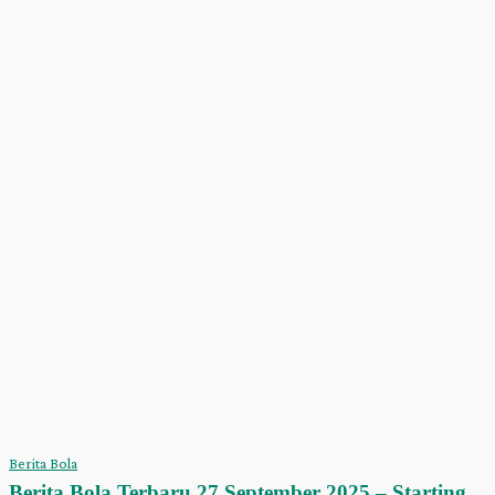
Rp109,000
Pilih opsi
hingga
Rp120,000
ARTIKEL TERBARU
Berita Bola
Berita Bola Terbaru 27 September 2025 – Starting