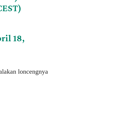
(CEST)
ril 18,
alakan loncengnya