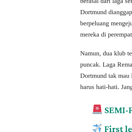
berasal dari laga 
Dortmund dianggap 
berpeluang mengeju
mereka di perempatf
Namun, dua klub ter
puncak. Laga Remat
Dortmund tak mau l
harus hati-hati. J
SEMI-
First l