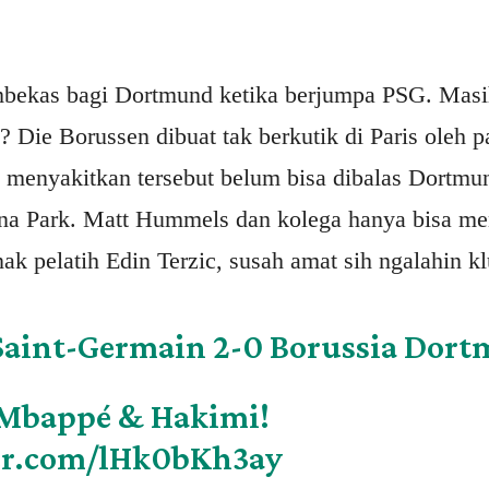
ekas bagi Dortmund ketika berjumpa PSG. Masih 
 Die Borussen dibuat tak berkutik di Paris oleh 
 menyakitkan tersebut belum bisa dibalas Dortmu
una Park. Matt Hummels dan kolega hanya bisa me
ak pelatih Edin Terzic, susah amat sih ngalahin klu
 Saint-Germain 2-0 Borussia Dor
 Mbappé & Hakimi!
ter.com/lHk0bKh3ay