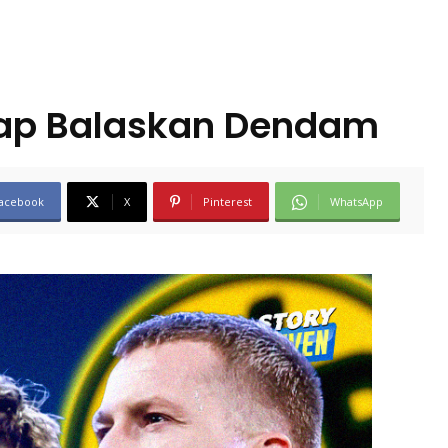
iap Balaskan Dendam
acebook
X
Pinterest
WhatsApp