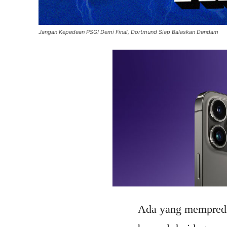
Jangan Kepedean PSG! Demi Final, Dortmund Siap Balaskan Dendam
Ada yang mempredi