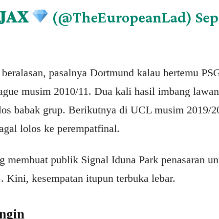
𝐉𝐀𝐗
(@TheEuropeanLad)
Sep
t beralasan, pasalnya Dortmund kalau bertemu PSG
eague musim 2010/11. Dua kali hasil imbang law
los babak grup. Berikutnya di UCL musim 2019/2
agal lolos ke perempatfinal.
g membuat publik Signal Iduna Park penasaran un
Kini, kesempatan itupun terbuka lebar.
ngin