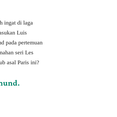
ingat di laga
pasukan Luis
nd pada pertemuan
nahan seri Les
b asal Paris ini?
tmund.