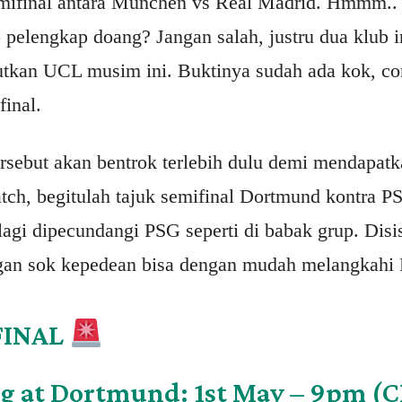
semifinal antara Munchen vs Real Madrid. Hmmm..
pelengkap doang? Jangan salah, justru dua klub i
tkan UCL musim ini. Buktinya sudah ada kok, co
inal.
sebut akan bentrok terlebih dulu demi mendapatka
ch, begitulah tajuk semifinal Dortmund kontra PSG
agi dipecundangi PSG seperti di babak grup. Disis
angan sok kepedean bisa dengan mudah melangkahi
FINAL
eg at Dortmund: 1st May – 9pm (