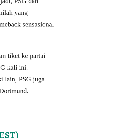
 jadi, PSG dan
nilah yang
meback sensasional
n tiket ke partai
 kali ini.
i lain, PSG juga
 Dortmund.
CEST)