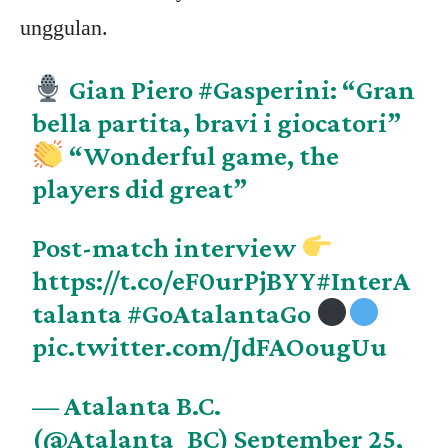
unggulan.
Gian Piero
#Gasperini
: “Gran
bella partita, bravi i giocatori”
“Wonderful game, the
players did great”
Post-match interview
https://t.co/eF0urPjBYY
#InterA
talanta
#GoAtalantaGo
pic.twitter.com/JdFAOougUu
— Atalanta B.C.
(@Atalanta_BC)
September 25,