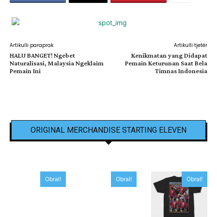
Artikulli paraprak
Artikulli tjetër
HALU BANGET! Ngebet
Kenikmatan yang Didapat
Naturalisasi, Malaysia Ngeklaim
Pemain Keturunan Saat Bela
Pemain Ini
Timnas Indonesia
ORIGINAL MERCHANDISE STARTING ELEVEN
Obral!
Obral!
Obral!