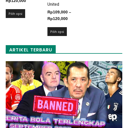
Rentang
Rp
120,000
United
harga:
Rp
109,000
–
Rp109,000
Pilih opsi
Rentang
Rp
120,000
hingga
harga:
Rp120,000
Rp109,000
Pilih opsi
hingga
Rp120,000
ARTIKEL TERBARU