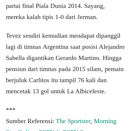
partai final Piala Dunia 2014. Sayang,
mereka kalah tipis 1-0 dari Jerman.
Tevez sendiri kemudian mendapat dipanggil
lagi di timnas Argentina saat posisi Alejandro
Sabella digantikan Gerardo Martino. Hingga
pensiun dari timnas pada 2015 silam, pemain
berjuluk Carlitos itu tampil 76 kali dan
mencetak 13 gol untuk La Albiceleste.
***
Sumber Referensi:
The Sportster
,
Morning