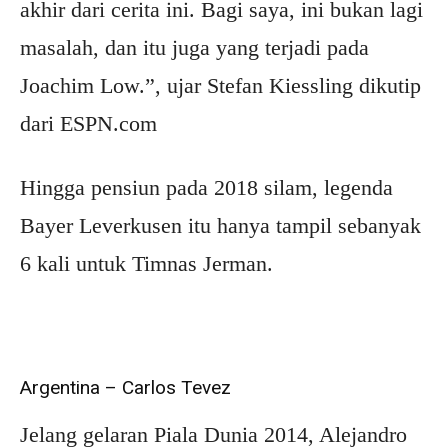
akhir dari cerita ini. Bagi saya, ini bukan lagi
masalah, dan itu juga yang terjadi pada
Joachim Low.”, ujar Stefan Kiessling dikutip
dari ESPN.com
Hingga pensiun pada 2018 silam, legenda
Bayer Leverkusen itu hanya tampil sebanyak
6 kali untuk Timnas Jerman.
Argentina – Carlos Tevez
Jelang gelaran Piala Dunia 2014, Alejandro