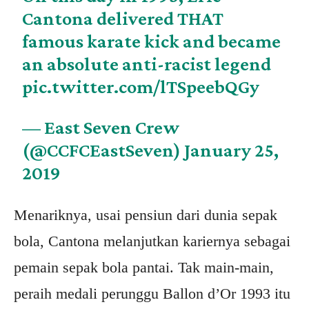
Cantona delivered THAT
famous karate kick and became
an absolute anti-racist legend
pic.twitter.com/lTSpeebQGy
— East Seven Crew
(@CCFCEastSeven)
January 25,
2019
Menariknya, usai pensiun dari dunia sepak
bola, Cantona melanjutkan kariernya sebagai
pemain sepak bola pantai. Tak main-main,
peraih medali perunggu Ballon d’Or 1993 itu