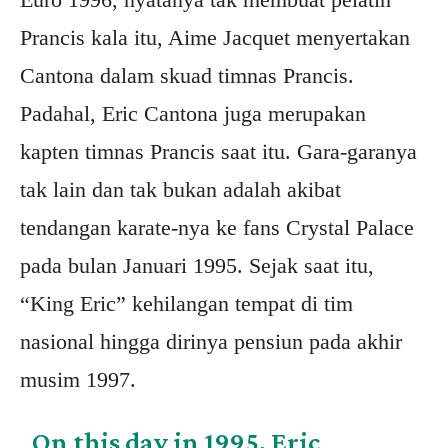
Prancis kala itu, Aime Jacquet menyertakan
Cantona dalam skuad timnas Prancis.
Padahal, Eric Cantona juga merupakan
kapten timnas Prancis saat itu. Gara-garanya
tak lain dan tak bukan adalah akibat
tendangan karate-nya ke fans Crystal Palace
pada bulan Januari 1995. Sejak saat itu,
“King Eric” kehilangan tempat di tim
nasional hingga dirinya pensiun pada akhir
musim 1997.
On this day in 1995, Eric