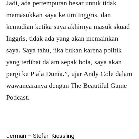
Jadi, ada pertempuran besar untuk tidak
memasukkan saya ke tim Inggris, dan
kemudian ketika saya akhirnya masuk skuad
Inggris, tidak ada yang akan memainkan
saya. Saya tahu, jika bukan karena politik
yang terlibat dalam sepak bola, saya akan
pergi ke Piala Dunia.”, ujar Andy Cole dalam
wawancaranya dengan The Beautiful Game
Podcast.
Jerman – Stefan Kiessling