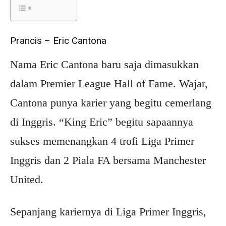
Prancis – Eric Cantona
Nama Eric Cantona baru saja dimasukkan
dalam Premier League Hall of Fame. Wajar,
Cantona punya karier yang begitu cemerlang
di Inggris. “King Eric” begitu sapaannya
sukses memenangkan 4 trofi Liga Primer
Inggris dan 2 Piala FA bersama Manchester
United.
Sepanjang kariernya di Liga Primer Inggris,