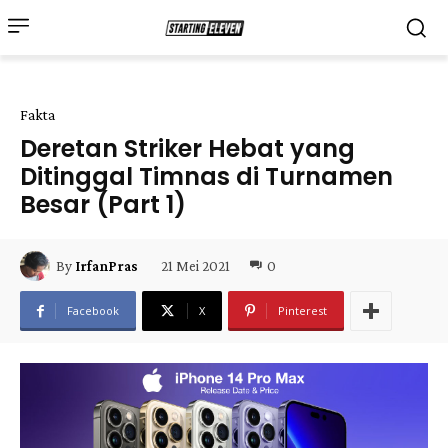
Fakta
Deretan Striker Hebat yang
Ditinggal Timnas di Turnamen
Besar (Part 1)
21 Mei 2021
0
By
IrfanPras
Facebook
X
Pinterest