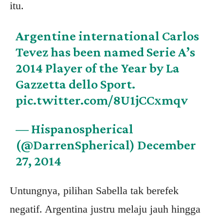
itu.
Argentine international Carlos
Tevez has been named Serie A’s
2014 Player of the Year by La
Gazzetta dello Sport.
pic.twitter.com/8U1jCCxmqv
— Hispanospherical
(@DarrenSpherical)
December
27, 2014
Untungnya, pilihan Sabella tak berefek
negatif. Argentina justru melaju jauh hingga