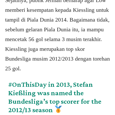
Sejatinya, publik Jerman berharap agar Low
memberi kesempatan kepada Kiessling untuk
tampil di Piala Dunia 2014. Bagaimana tidak,
sebelum gelaran Piala Dunia itu, ia mampu
mencetak 56 gol selama 3 musim terakhir.
Kiessling juga merupakan top skor
Bundesliga musim 2012/2013 dengan torehan
25 gol.
#OnThisDay
in 2013, Stefan
Kießling was named the
Bundesliga’s top scorer for the
2012/13 season