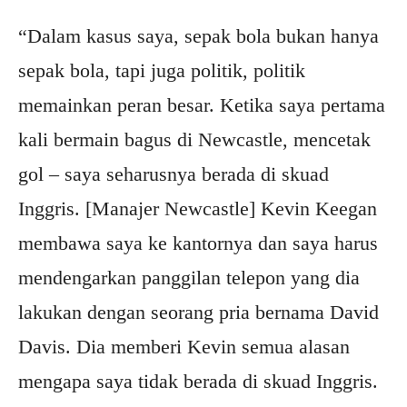
“Dalam kasus saya, sepak bola bukan hanya
sepak bola, tapi juga politik, politik
memainkan peran besar. Ketika saya pertama
kali bermain bagus di Newcastle, mencetak
gol – saya seharusnya berada di skuad
Inggris. [Manajer Newcastle] Kevin Keegan
membawa saya ke kantornya dan saya harus
mendengarkan panggilan telepon yang dia
lakukan dengan seorang pria bernama David
Davis. Dia memberi Kevin semua alasan
mengapa saya tidak berada di skuad Inggris.