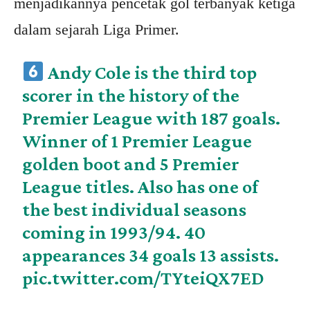
menjadikannya pencetak gol terbanyak ketiga
dalam sejarah Liga Primer.
Andy Cole is the third top
scorer in the history of the
Premier League with 187 goals.
Winner of 1 Premier League
golden boot and 5 Premier
League titles. Also has one of
the best individual seasons
coming in 1993/94. 40
appearances 34 goals 13 assists.
pic.twitter.com/TYteiQX7ED