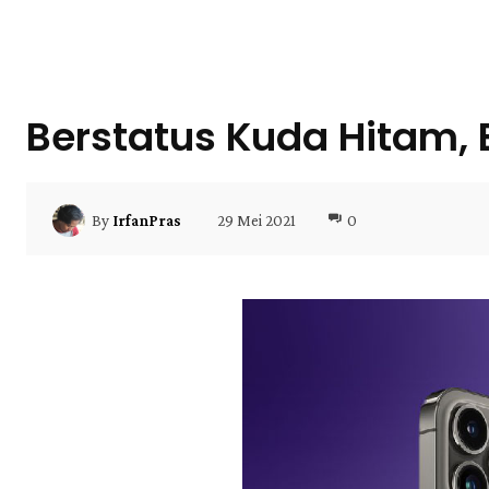
Berstatus Kuda Hitam,
29 Mei 2021
0
By
IrfanPras