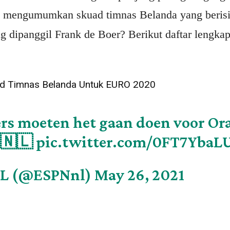
h mengumumkan skuad timnas Belanda yang beris
ng dipanggil Frank de Boer? Berikut daftar lengk
ad Timnas Belanda Untuk EURO 2020
ers moeten het gaan doen voor Or
🇳🇱
pic.twitter.com/0FT7YbaL
L (@ESPNnl)
May 26, 2021