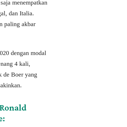
o saja menempatkan
l, dan Italia.
n paling akbar
2020 dengan modal
nang 4 kali,
nk de Boer yang
akinkan.
 Ronald
e: