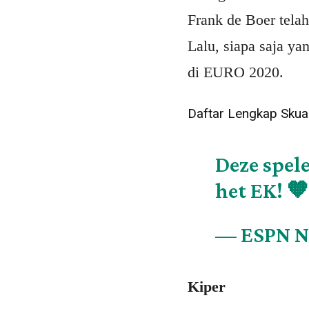
Frank de Boer tela
Lalu, siapa saja ya
di EURO 2020.
Daftar Lengkap Sku
Deze spel
het EK! 
— ESPN N
Kiper