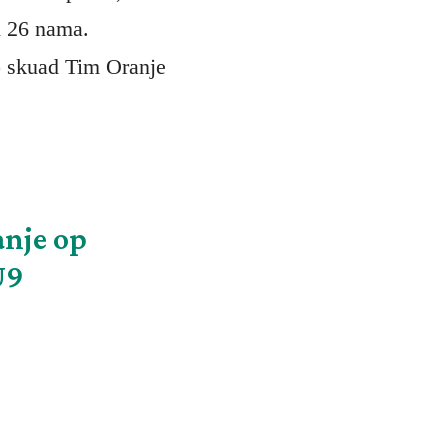
i 26 nama.
ap skuad Tim Oranje
anje op
U9