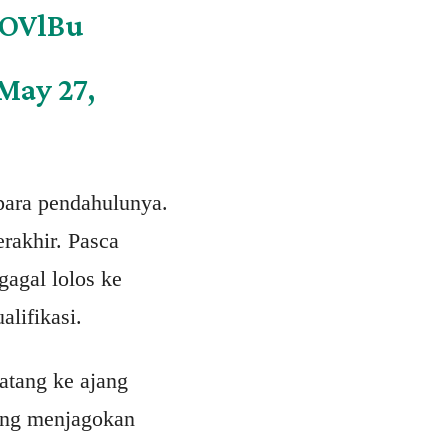
LOVlBu
May 27,
 para pendahulunya.
rakhir. Pasca
gagal lolos ke
lifikasi.
atang ke ajang
ang menjagokan