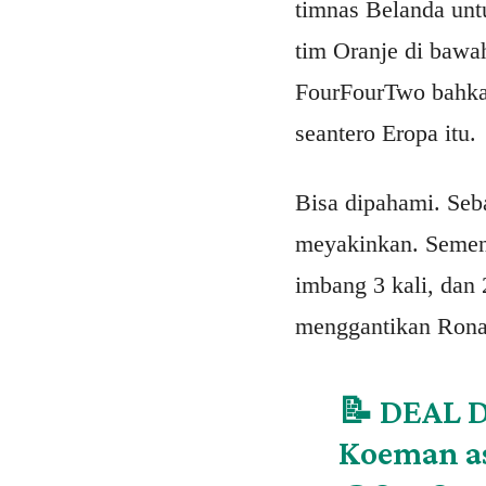
timnas Belanda unt
tim Oranje di bawah
FourFourTwo bahkan
seantero Eropa itu.
Bisa dipahami. Se
meyakinkan. Semenj
imbang 3 kali, dan 
menggantikan Rona
📝 DEAL D
Koeman as