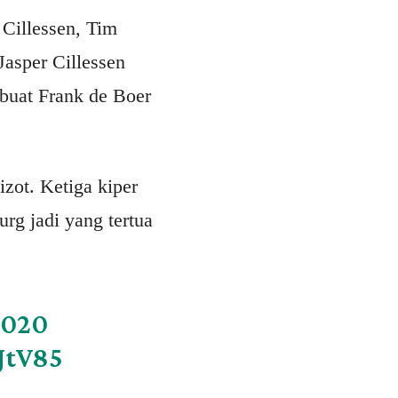
 Cillessen, Tim
asper Cillessen
ibuat Frank de Boer
zot. Ketiga kiper
urg jadi yang tertua
2020
JtV85