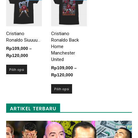
Cristiano
Cristiano
Ronaldo Siuuuu...
Ronaldo Back
Home
Rp
109,000
–
Manchester
Rentang
Rp
120,000
United
harga:
Rp
109,000
–
Rp109,000
Pilih opsi
Rentang
Rp
120,000
hingga
harga:
Rp120,000
Rp109,000
Pilih opsi
hingga
Rp120,000
ARTIKEL TERBARU