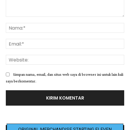
Komentar:
Na
Ema
Web
Simpan nama, email, dan situs web saya di browser ini untuk lain kali
saya berkomentar.
ORIGINAL MERCHANDISE STARTING ELEVEN