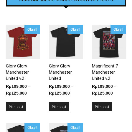
Obral!
Obral!
Obral!
Glory Glory
Glory Glory
Magnificent 7
Manchester
Manchester
Manchester
United v.2
United
United v.2
Rp
109,000
–
Rp
109,000
–
Rp
109,000
–
Rentang
Rentang
Rentang
Rp
125,000
Rp
125,000
Rp
125,000
harga:
harga:
harga:
Rp109,000
Rp109,000
Rp109,00
Pilih opsi
Pilih opsi
Pilih opsi
hingga
hingga
hingga
Rp125,000
Rp125,000
Rp125,00
Obral!
Obral!