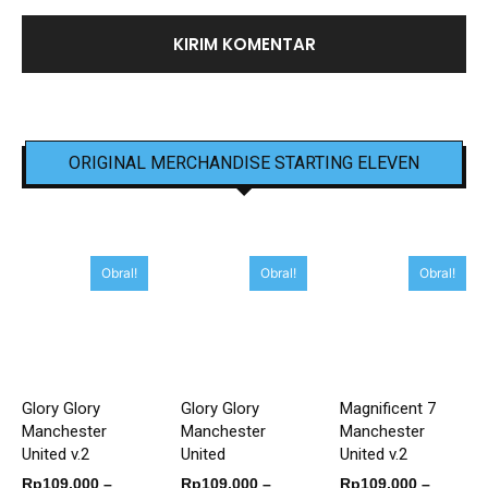
ORIGINAL MERCHANDISE STARTING ELEVEN
Obral!
Obral!
Obral!
Glory Glory
Glory Glory
Magnificent 7
Manchester
Manchester
Manchester
United v.2
United
United v.2
Rp
109,000
–
Rp
109,000
–
Rp
109,000
–