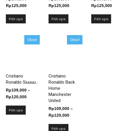
Rentang
Rentang
Rentang
Rp
125,000
Rp
125,000
Rp
125,000
harga:
harga:
harga:
Rp109,000
Rp109,000
Rp109,00
Pilih opsi
Pilih opsi
Pilih opsi
hingga
hingga
hingga
Rp125,000
Rp125,000
Rp125,00
Obral!
Obral!
Cristiano
Cristiano
Ronaldo Siuuuu...
Ronaldo Back
Home
Rp
109,000
–
Manchester
Rentang
Rp
120,000
United
harga:
Rp
109,000
–
Rp109,000
Pilih opsi
Rentang
Rp
120,000
hingga
harga:
Rp120,000
Rp109,000
Pilih opsi