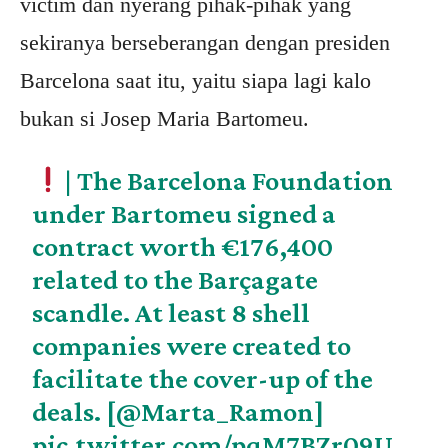
victim dan nyerang pihak-pihak yang
sekiranya berseberangan dengan presiden
Barcelona saat itu, yaitu siapa lagi kalo
bukan si Josep Maria Bartomeu.
| The Barcelona Foundation
under Bartomeu signed a
contract worth €176,400
related to the Barçagate
scandle. At least 8 shell
companies were created to
facilitate the cover-up of the
deals. [
@Marta_Ramon
]
pic.twitter.com/pqM7BZr09U