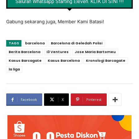
Saluran Whatsapp Starting Eleven. KLIK DI SINI !!!
Gabung sekarang juga, Member Kami Batasi!
TAGS
barcelona
Barcelona di Geledah Polisi
Berita Barcelona
I3 Ventures
Jose Maria Bartomeu
Kasus Barcagate
Kasus Barcelona
Kronologi Barcagate
la liga
Facebook
X
Pinterest