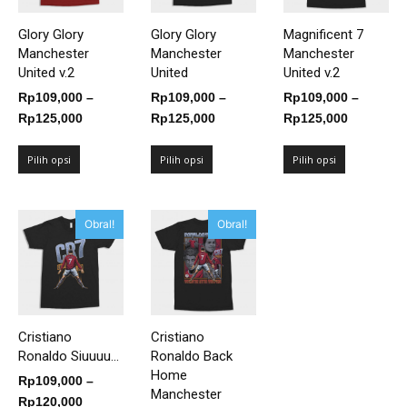
Glory Glory
Glory Glory
Magnificent 7
Manchester
Manchester
Manchester
United v.2
United
United v.2
Rp
109,000
–
Rp
109,000
–
Rp
109,000
–
Rentang
Rentang
Rentang
Rp
125,000
Rp
125,000
Rp
125,000
harga:
harga:
harga:
Rp109,000
Rp109,000
Rp109,00
Pilih opsi
Pilih opsi
Pilih opsi
hingga
hingga
hingga
Rp125,000
Rp125,000
Rp125,00
Obral!
Obral!
Cristiano
Cristiano
Ronaldo Siuuuu...
Ronaldo Back
Home
Rp
109,000
–
Manchester
Rentang
Rp
120,000