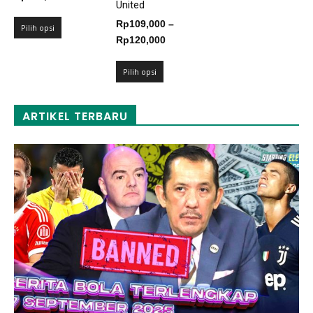
United
harga:
Rp
109,000
–
Rp109,000
Pilih opsi
Rentang
Rp
120,000
hingga
harga:
Rp120,000
Rp109,000
Pilih opsi
hingga
Rp120,000
ARTIKEL TERBARU