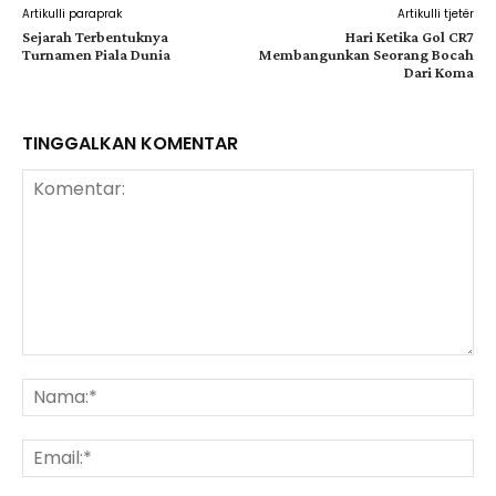
Artikulli paraprak
Artikulli tjetër
Sejarah Terbentuknya
Hari Ketika Gol CR7
Turnamen Piala Dunia
Membangunkan Seorang Bocah
Dari Koma
TINGGALKAN KOMENTAR
Komentar:
Na
Ema