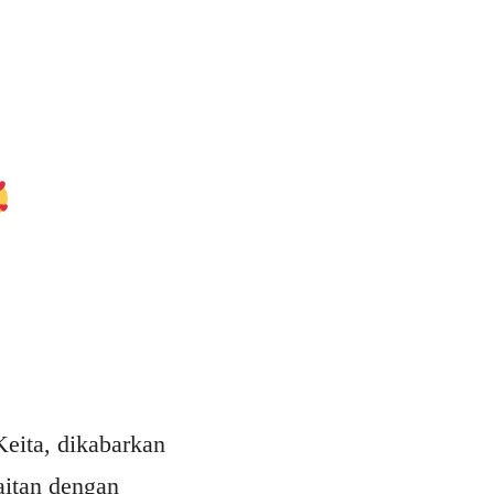
eita, dikabarkan
aitan dengan