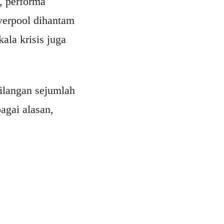
, performa
verpool dihantam
ala krisis juga
ilangan sejumlah
agai alasan,