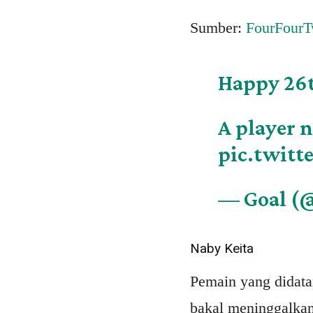
Sumber:
FourFour
Happy 26t
A player n
pic.twit
— Goal (
Naby Keita
Pemain yang didata
bakal meninggalkan