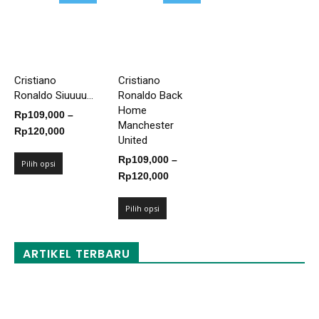
Cristiano
Cristiano
Ronaldo Siuuuu...
Ronaldo Back
Home
Rp
109,000
–
Manchester
Rentang
Rp
120,000
United
harga:
Rp
109,000
–
Rp109,000
Pilih opsi
Rentang
Rp
120,000
hingga
harga:
Rp120,000
Rp109,000
Pilih opsi
hingga
Rp120,000
ARTIKEL TERBARU