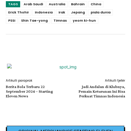
TAGS
Arab Saudi
Australia
Bahrain
China
Erick Thohir
Indonesia
Irak
Jepang
piala dunia
PSSI
Shin Tae-yong
Timnas
yeom ki-hun
Facebook
X
Pinterest
WhatsApp
Artikulli paraprak
Artikulli tjetër
Berita Bola Terbaru 22
Jadi Andalan di Klubnya,
September 2024 – Starting
Pemain Keturunan Ini Bisa
Eleven News
Perkuat Timnas Indonesia