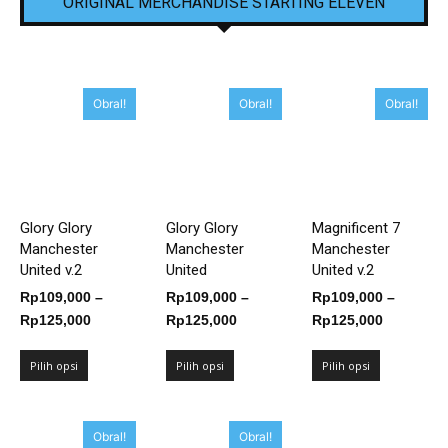
ORIGINAL MERCHANDISE STARTING ELEVEN
Obral!
Obral!
Obral!
Glory Glory
Glory Glory
Magnificent 7
Manchester
Manchester
Manchester
United v.2
United
United v.2
Rp
109,000
–
Rp
109,000
–
Rp
109,000
–
Rentang
Rentang
Rentang
Rp
125,000
Rp
125,000
Rp
125,000
harga:
harga:
harga:
Rp109,000
Rp109,000
Rp109,00
Pilih opsi
Pilih opsi
Pilih opsi
hingga
hingga
hingga
Rp125,000
Rp125,000
Rp125,00
Obral!
Obral!