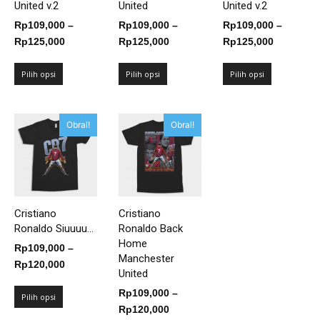
United v.2
United
United v.2
Rp
109,000
–
Rp
109,000
–
Rp
109,000
–
Rentang
Rentang
Rentang
Rp
125,000
Rp
125,000
Rp
125,000
harga:
harga:
harga:
Rp109,000
Rp109,000
Rp109,00
Pilih opsi
Pilih opsi
Pilih opsi
hingga
hingga
hingga
Rp125,000
Rp125,000
Rp125,00
Obral!
Obral!
Cristiano
Cristiano
Ronaldo Siuuuu...
Ronaldo Back
Home
Rp
109,000
–
Manchester
Rentang
Rp
120,000
United
harga:
Rp
109,000
–
Rp109,000
Pilih opsi
Rentang
Rp
120,000
hingga