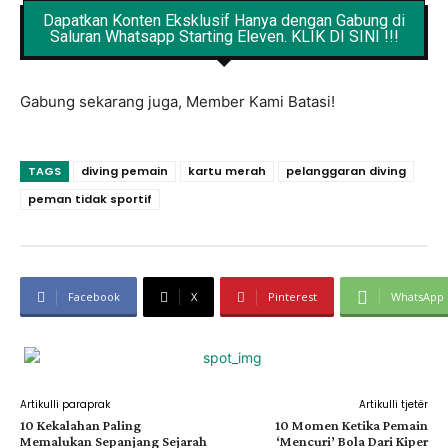
Dapatkan Konten Eksklusif Hanya dengan Gabung di
Saluran Whatsapp Starting Eleven. KLIK DI SINI !!!
Gabung sekarang juga, Member Kami Batasi!
TAGS
diving pemain
kartu merah
pelanggaran diving
peman tidak sportif
Facebook
X
Pinterest
WhatsApp
Artikulli paraprak
Artikulli tjetër
10 Kekalahan Paling
10 Momen Ketika Pemain
Memalukan Sepanjang Sejarah
‘Mencuri’ Bola Dari Kiper