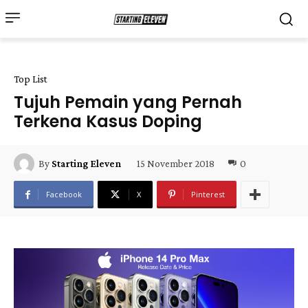
Top List
Tujuh Pemain yang Pernah
Terkena Kasus Doping
15 November 2018
0
By
Starting Eleven
Facebook
X
Pinterest