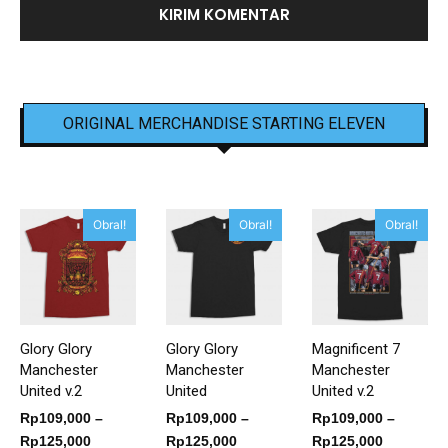
ORIGINAL MERCHANDISE STARTING ELEVEN
Obral!
Obral!
Obral!
Glory Glory
Glory Glory
Magnificent 7
Manchester
Manchester
Manchester
United v.2
United
United v.2
Rp
109,000
–
Rp
109,000
–
Rp
109,000
–
Rentang
Rentang
Rentang
Rp
125,000
Rp
125,000
Rp
125,000