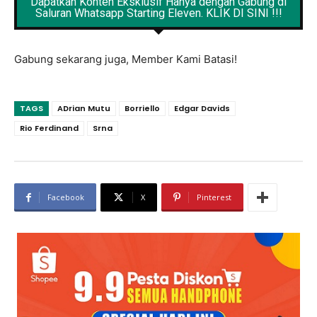
Dapatkan Konten Eksklusif Hanya dengan Gabung di
Saluran Whatsapp Starting Eleven. KLIK DI SINI !!!
Gabung sekarang juga, Member Kami Batasi!
TAGS
ADrian Mutu
Borriello
Edgar Davids
Rio Ferdinand
Srna
Facebook
X
Pinterest