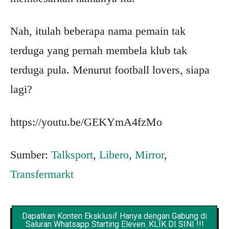
Nah, itulah beberapa nama pemain tak
terduga yang pernah membela klub tak
terduga pula. Menurut football lovers, siapa
lagi?
https://youtu.be/GEKYmA4fzMo
Sumber:
Talksport
,
Libero
,
Mirror
,
Transfermarkt
Dapatkan Konten Eksklusif Hanya dengan Gabung di
Saluran Whatsapp Starting Eleven. KLIK DI SINI !!!