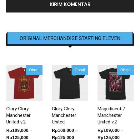
ORIGINAL MERCHANDISE STARTING ELEVEN
Obral!
Obral!
Obral!
Glory Glory
Glory Glory
Magnificent 7
Manchester
Manchester
Manchester
United v.2
United
United v.2
Rp
109,000
–
Rp
109,000
–
Rp
109,000
–
Rentang
Rentang
Rentang
Rp
125,000
Rp
125,000
Rp
125,000