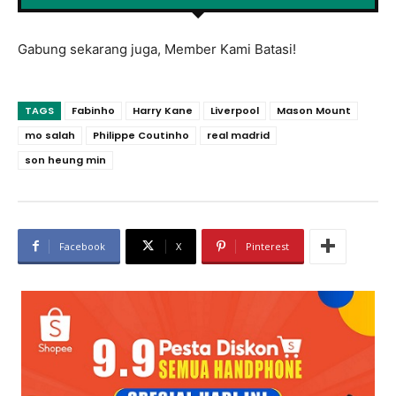
Gabung sekarang juga, Member Kami Batasi!
TAGS
Fabinho
Harry Kane
Liverpool
Mason Mount
mo salah
Philippe Coutinho
real madrid
son heung min
Facebook
X
Pinterest