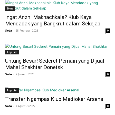
Story
Ingat Anzhi Makhachkala? Klub Kaya
Mendadak yang Bangkrut dalam Sekejap
Sota
-
28 Februari 2023
0
Top List
Untung Besar! Sederet Pemain yang Dijual
Mahal Shakhtar Donetsk
Sota
-
7 Januari 2023
0
Top List
Transfer Ngampas Klub Medioker Arsenal
Sota
-
4 Agustus 2022
0