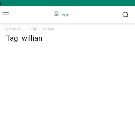
Beranda
Topik
Willian
Tag: willian