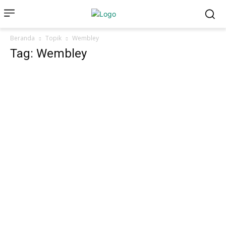
Beranda
Topik
Wembley
Tag: Wembley