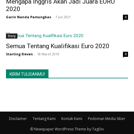
Mengapa Inggris Akan Jadi Juara EURO
2020
Garin Nanda Pamungkas
-
7 Juli 2021
0
Story
Semua Tentang Kualifikasi Euro 2020
Starting Eleven
-
18 Maret 2019
0
KIRIM TULISANMU!
Disclaimer
Tentang Kami
Kontak Kami
Pedoman Media Siber
© Newspaper WordPress Theme by TagDiv