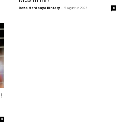
Reza Herdanyo Bintary
-
5 Agustus 2023
0
!
0