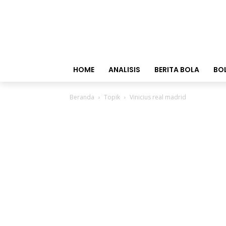
HOME
ANALISIS
BERITA BOLA
BO
Beranda
Topik
Vinicius real madrid