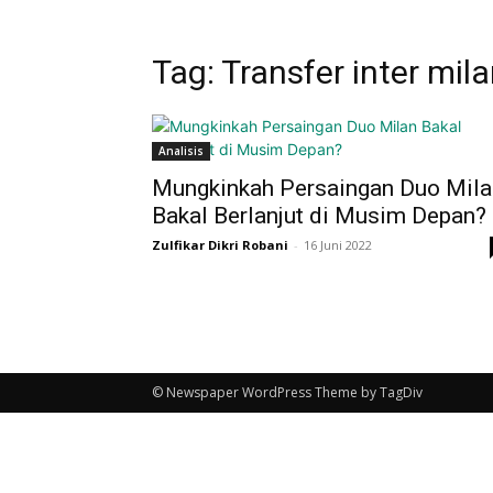
Tag: Transfer inter mil
Analisis
Mungkinkah Persaingan Duo Mila
Bakal Berlanjut di Musim Depan?
Zulfikar Dikri Robani
-
16 Juni 2022
© Newspaper WordPress Theme by TagDiv