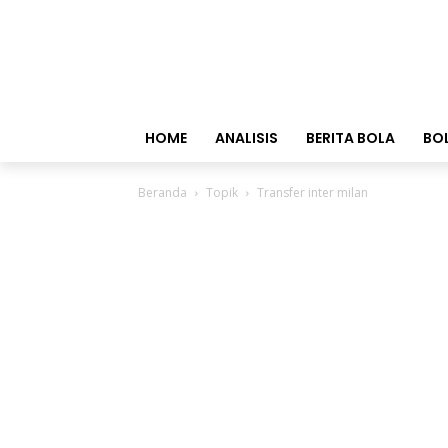
HOME
ANALISIS
BERITA BOLA
BO
Beranda
Topik
Transfer inter milan