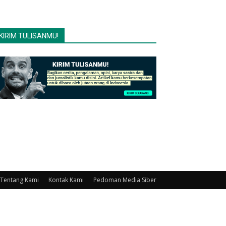
KIRIM TULISANMU!
Tentang Kami
Kontak Kami
Pedoman Media Siber