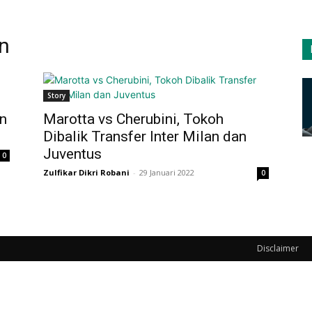
an
Story
n
Marotta vs Cherubini, Tokoh
Dibalik Transfer Inter Milan dan
Juventus
0
Zulfikar Dikri Robani
-
29 Januari 2022
0
Disclaimer