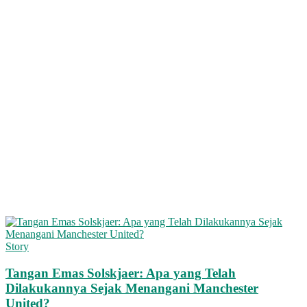
Story
Tangan Emas Solskjaer: Apa yang Telah
Dilakukannya Sejak Menangani Manchester
United?