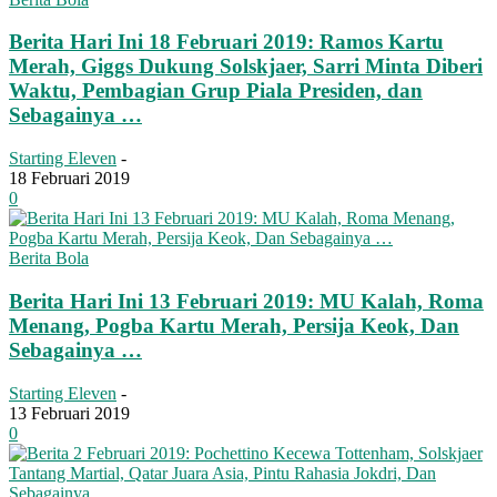
Berita Hari Ini 18 Februari 2019: Ramos Kartu
Merah, Giggs Dukung Solskjaer, Sarri Minta Diberi
Waktu, Pembagian Grup Piala Presiden, dan
Sebagainya …
Starting Eleven
-
18 Februari 2019
0
Berita Bola
Berita Hari Ini 13 Februari 2019: MU Kalah, Roma
Menang, Pogba Kartu Merah, Persija Keok, Dan
Sebagainya …
Starting Eleven
-
13 Februari 2019
0