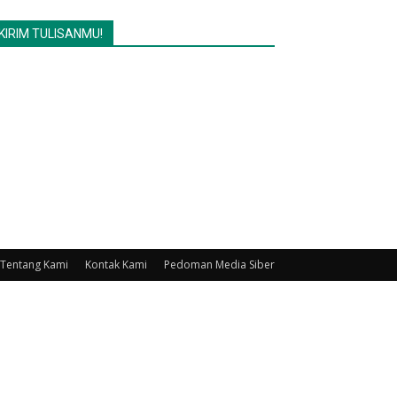
KIRIM TULISANMU!
Tentang Kami
Kontak Kami
Pedoman Media Siber