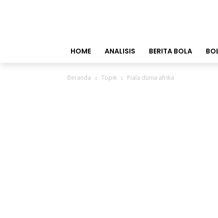
HOME
ANALISIS
BERITA BOLA
BO
Beranda
Topik
Piala dunia afrika