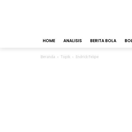
HOME
ANALISIS
BERITA BOLA
BO
Beranda
Topik
Endrick Felipe