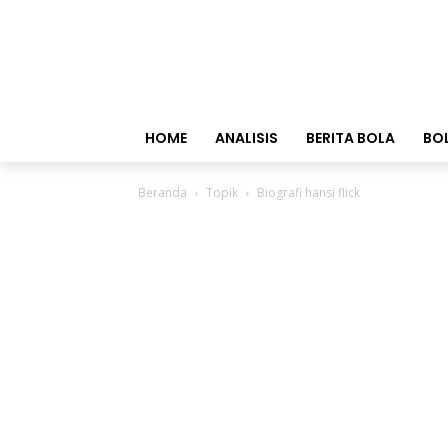
HOME
ANALISIS
BERITA BOLA
BO
Beranda
Topik
Biografi hansi flick