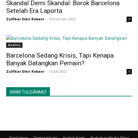
Skandal Demi Skandal: Borok Barcelona
Setelah Era Laporta
Zulfikar Dikri Robani
-
16 Februari 2023
0
Analisis
Barcelona Sedang Krisis, Tapi Kenapa
Banyak Datangkan Pemain?
Zulfikar Dikri Robani
-
15 Juli 2022
0
KIRIM TULISANMU!
Disclaimer
Tentang Kami
Kontak Kami
Pedoman Media Siber