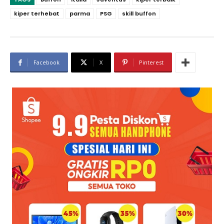
kiper terhebat
parma
PSG
skill buffon
Facebook
X
Pinterest