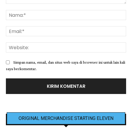
Komentar:
Na
Ema
Web
Simpan nama, email, dan situs web saya di browser ini untuk lain kali
saya berkomentar.
ORIGINAL MERCHANDISE STARTING ELEVEN