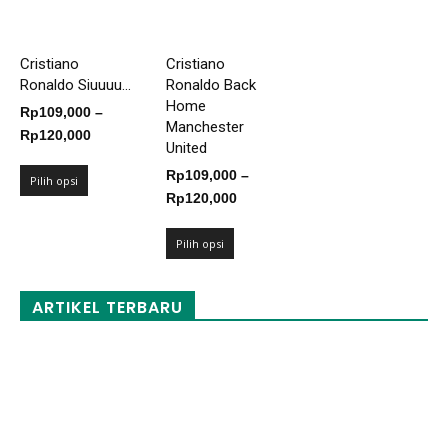
Cristiano
Cristiano
Ronaldo Siuuuu...
Ronaldo Back
Home
Rp
109,000
–
Manchester
Rentang
Rp
120,000
United
harga:
Rp
109,000
–
Rp109,000
Pilih opsi
Rentang
Rp
120,000
hingga
harga:
Rp120,000
Rp109,000
Pilih opsi
hingga
Rp120,000
ARTIKEL TERBARU