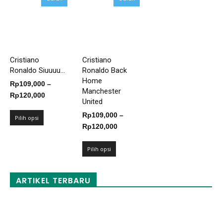
Cristiano
Cristiano
Ronaldo Siuuuu...
Ronaldo Back
Home
Rp
109,000
–
Manchester
Rentang
Rp
120,000
United
harga:
Rp
109,000
–
Rp109,000
Pilih opsi
Rentang
Rp
120,000
hingga
harga:
Rp120,000
Rp109,000
Pilih opsi
hingga
Rp120,000
ARTIKEL TERBARU