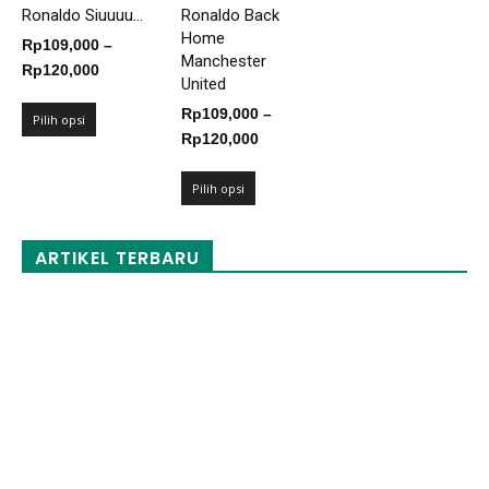
Ronaldo Siuuuu...
Ronaldo Back
Home
Rp
109,000
–
Manchester
Rentang
Rp
120,000
United
harga:
Rp
109,000
–
Rp109,000
Pilih opsi
Rentang
Rp
120,000
hingga
harga:
Rp120,000
Rp109,000
Pilih opsi
hingga
Rp120,000
ARTIKEL TERBARU