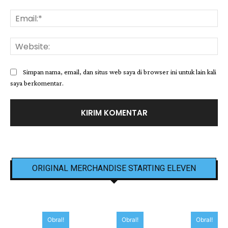
Ema
Web
Simpan nama, email, dan situs web saya di browser ini untuk lain kali
saya berkomentar.
ORIGINAL MERCHANDISE STARTING ELEVEN
Obral!
Obral!
Obral!