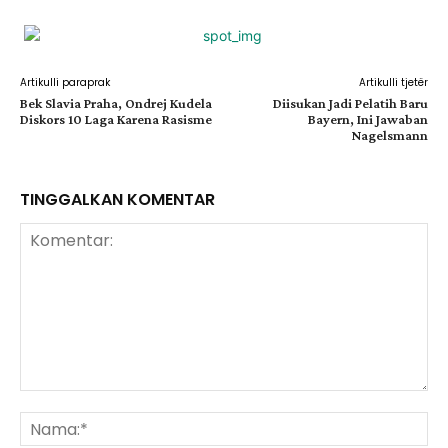
Artikulli paraprak
Artikulli tjetër
Bek Slavia Praha, Ondrej Kudela
Diisukan Jadi Pelatih Baru
Diskors 10 Laga Karena Rasisme
Bayern, Ini Jawaban
Nagelsmann
TINGGALKAN KOMENTAR
Komentar:
Na