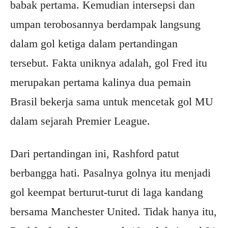
babak pertama. Kemudian intersepsi dan
umpan terobosannya berdampak langsung
dalam gol ketiga dalam pertandingan
tersebut. Fakta uniknya adalah, gol Fred itu
merupakan pertama kalinya dua pemain
Brasil bekerja sama untuk mencetak gol MU
dalam sejarah Premier League.
Dari pertandingan ini, Rashford patut
berbangga hati. Pasalnya golnya itu menjadi
gol keempat berturut-turut di laga kandang
bersama Manchester United. Tidak hanya itu,