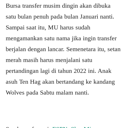
Bursa transfer musim dingin akan dibuka
satu bulan penuh pada bulan Januari nanti.
Sampai saat itu, MU harus sudah
mengamankan satu nama jika ingin transfer
berjalan dengan lancar. Semenetara itu, setan
merah masih harus menjalani satu
pertandingan lagi di tahun 2022 ini. Anak
asuh Ten Hag akan bertandang ke kandang
Wolves pada Sabtu malam nanti.