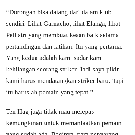
“Dorongan bisa datang dari dalam klub
sendiri. Lihat Garnacho, lihat Elanga, lihat
Pellistri yang membuat kesan baik selama
pertandingan dan latihan. Itu yang pertama.
Yang kedua adalah kami sadar kami
kehilangan seorang striker. Jadi saya pikir
kami harus mendatangkan striker baru. Tapi
itu haruslah pemain yang tepat.”
Ten Hag juga tidak mau melepas
kemungkinan untuk memanfaatkan pemain
yang sudah ada. Baginya, para penyerang