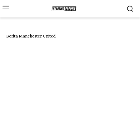
Berita Manchester United