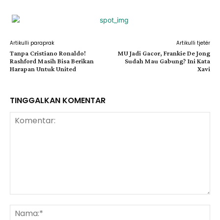
Artikulli paraprak
Artikulli tjetër
Tanpa Cristiano Ronaldo!
MU Jadi Gacor, Frankie De Jong
Rashford Masih Bisa Berikan
Sudah Mau Gabung? Ini Kata
Harapan Untuk United
Xavi
TINGGALKAN KOMENTAR
Komentar:
Na