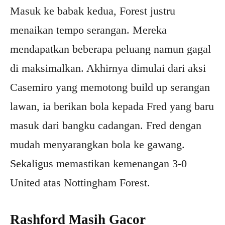
Masuk ke babak kedua, Forest justru
menaikan tempo serangan. Mereka
mendapatkan beberapa peluang namun gagal
di maksimalkan. Akhirnya dimulai dari aksi
Casemiro yang memotong build up serangan
lawan, ia berikan bola kepada Fred yang baru
masuk dari bangku cadangan. Fred dengan
mudah menyarangkan bola ke gawang.
Sekaligus memastikan kemenangan 3-0
United atas Nottingham Forest.
Rashford Masih Gacor