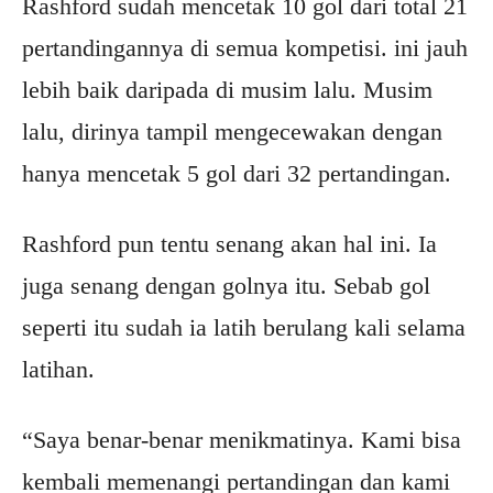
Rashford sudah mencetak 10 gol dari total 21
pertandingannya di semua kompetisi. ini jauh
lebih baik daripada di musim lalu. Musim
lalu, dirinya tampil mengecewakan dengan
hanya mencetak 5 gol dari 32 pertandingan.
Rashford pun tentu senang akan hal ini. Ia
juga senang dengan golnya itu. Sebab gol
seperti itu sudah ia latih berulang kali selama
latihan.
“Saya benar-benar menikmatinya. Kami bisa
kembali memenangi pertandingan dan kami