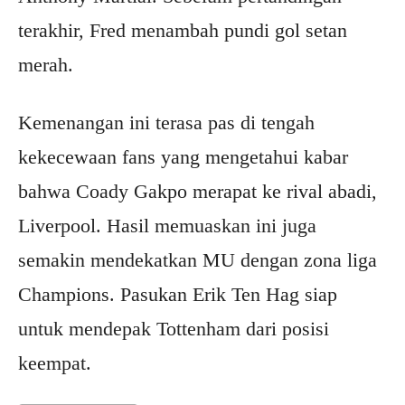
terakhir, Fred menambah pundi gol setan
merah.
Kemenangan ini terasa pas di tengah
kekecewaan fans yang mengetahui kabar
bahwa Coady Gakpo merapat ke rival abadi,
Liverpool. Hasil memuaskan ini juga
semakin mendekatkan MU dengan zona liga
Champions. Pasukan Erik Ten Hag siap
untuk mendepak Tottenham dari posisi
keempat.