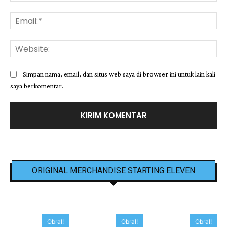
Ema
Web
Simpan nama, email, dan situs web saya di browser ini untuk lain kali
saya berkomentar.
ORIGINAL MERCHANDISE STARTING ELEVEN
Obral!
Obral!
Obral!