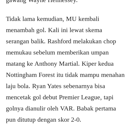
Tidak lama kemudian, MU kembali
menambah gol. Kali ini lewat skema
serangan balik. Rashford melakukan chop
memukau sebelum memberikan umpan
matang ke Anthony Martial. Kiper kedua
Nottingham Forest itu tidak mampu menahan
laju bola. Ryan Yates sebenarnya bisa
mencetak gol debut Premier League, tapi
golnya dianulir oleh VAR. Babak pertama
pun ditutup dengan skor 2-0.