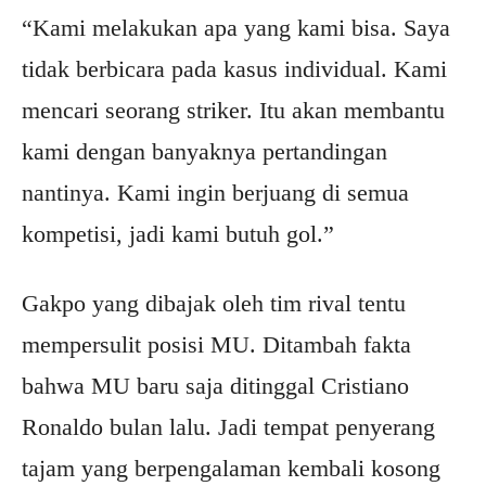
“Kami melakukan apa yang kami bisa. Saya
tidak berbicara pada kasus individual. Kami
mencari seorang striker. Itu akan membantu
kami dengan banyaknya pertandingan
nantinya. Kami ingin berjuang di semua
kompetisi, jadi kami butuh gol.”
Gakpo yang dibajak oleh tim rival tentu
mempersulit posisi MU. Ditambah fakta
bahwa MU baru saja ditinggal Cristiano
Ronaldo bulan lalu. Jadi tempat penyerang
tajam yang berpengalaman kembali kosong