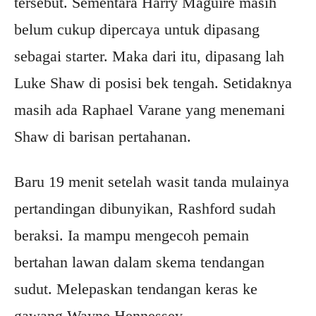
tersebut. Sementara Harry Maguire masih
belum cukup dipercaya untuk dipasang
sebagai starter. Maka dari itu, dipasang lah
Luke Shaw di posisi bek tengah. Setidaknya
masih ada Raphael Varane yang menemani
Shaw di barisan pertahanan.
Baru 19 menit setelah wasit tanda mulainya
pertandingan dibunyikan, Rashford sudah
beraksi. Ia mampu mengecoh pemain
bertahan lawan dalam skema tendangan
sudut. Melepaskan tendangan keras ke
gawang Wayne Hennessey.