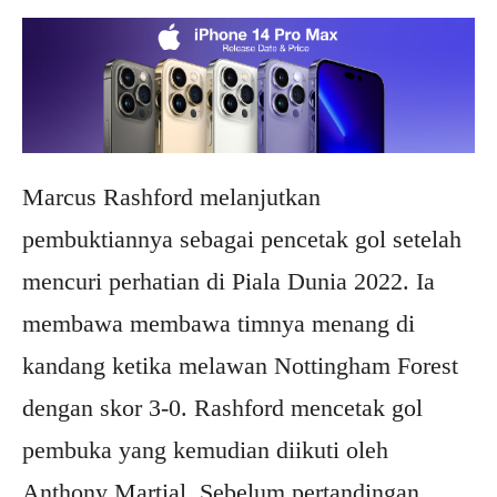
Marcus Rashford melanjutkan
pembuktiannya sebagai pencetak gol setelah
mencuri perhatian di Piala Dunia 2022. Ia
membawa membawa timnya menang di
kandang ketika melawan Nottingham Forest
dengan skor 3-0. Rashford mencetak gol
pembuka yang kemudian diikuti oleh
Anthony Martial. Sebelum pertandingan