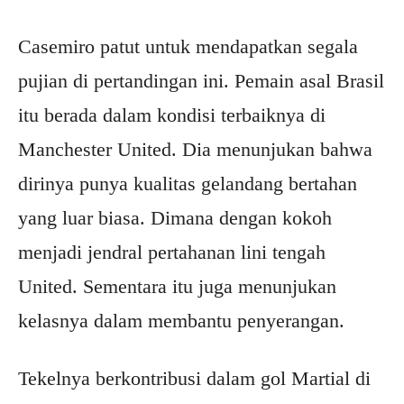
Casemiro patut untuk mendapatkan segala
pujian di pertandingan ini. Pemain asal Brasil
itu berada dalam kondisi terbaiknya di
Manchester United. Dia menunjukan bahwa
dirinya punya kualitas gelandang bertahan
yang luar biasa. Dimana dengan kokoh
menjadi jendral pertahanan lini tengah
United. Sementara itu juga menunjukan
kelasnya dalam membantu penyerangan.
Tekelnya berkontribusi dalam gol Martial di