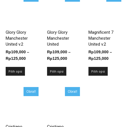
Glory Glory
Glory Glory
Magnificent 7
Manchester
Manchester
Manchester
United v.2
United
United v.2
Rp
109,000
–
Rp
109,000
–
Rp
109,000
–
Rentang
Rentang
Rentang
Rp
125,000
Rp
125,000
Rp
125,000
harga:
harga:
harga:
Rp109,000
Rp109,000
Rp109,00
Pilih opsi
Pilih opsi
Pilih opsi
hingga
hingga
hingga
Rp125,000
Rp125,000
Rp125,00
Obral!
Obral!
Cristiano
Cristiano