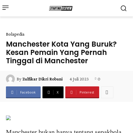
Bolapedia
Manchester Kota Yang Buruk?
Kesan Pemain Yang Pernah
Tinggal di Manchester
4 Juli 2023
0
By
Zulfikar Dikri Robani
Facebook
X
Pinterest
Manchester bukan hanya tentang sepakbola.