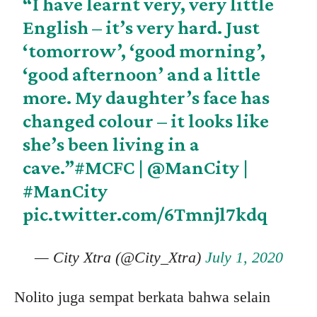
“I have learnt very, very little
English – it’s very hard. Just
‘tomorrow’, ‘good morning’,
‘good afternoon’ and a little
more. My daughter’s face has
changed colour – it looks like
she’s been living in a
cave.”
#MCFC
|
@ManCity
|
#ManCity
pic.twitter.com/6Tmnjl7kdq
— City Xtra (@City_Xtra)
July 1, 2020
Nolito juga sempat berkata bahwa selain