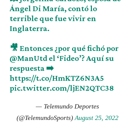
Ángel Di María, contó lo
terrible que fue vivir en
Inglaterra.
🎥 Entonces ¿por qué fichó por
@ManUtd
el ‘Fideo’? Aquí su
respuesta ➡️
https://t.co/HmKTZ6N3A5
pic.twitter.com/ljEN2QTC38
— Telemundo Deportes
(@TelemundoSports)
August 25, 2022