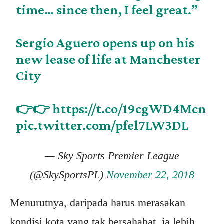
time… since then, I feel great.”
Sergio Aguero opens up on his
new lease of life at Manchester
City
👉👉
https://t.co/19cgWD4Mcn
pic.twitter.com/pfel7LW3DL
— Sky Sports Premier League
(@SkySportsPL)
November 22, 2018
Menurutnya, daripada harus merasakan
kondisi kota yang tak bersahabat, ia lebih