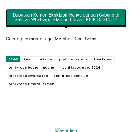
Dapatkan Konten Eksklusif Hanya dengan Gabung di
Saluran Whatsapp Starting Eleven. KLIK DI SINI !!!
Gabung sekarang juga, Member Kami Batasi!
TAGS
kisah toni kroos
profil toni kroos
toni kroos
toni kroos bayern muchen
toni kroos euro 2024
toni kroos leverkusen
toni kroos pensiun
toni kroos timnas jerman
Facebook
X
Pinterest
WhatsApp