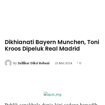
Dikhianati Bayern Munchen, Toni
Kroos Dipeluk Real Madrid
25 Mei 2024
0
By
Zulfikar Dikri Robani
Facebook
X
Pinterest
WhatsApp
Publik sepakbola dunia kini sedang bersedih.