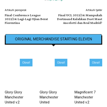
Artikulli paraprak
Artikulli tjetër
Final Conference League
Final UCL 2023/24: Mampukah
2023/24: Lagi-Lagi Ujian Berat
Dortmund Kalahkan Duet Maut
Fiorentina
Ancelotti dan Real Madrid?
ORIGINAL MERCHANDISE STARTING ELEVEN
Obral!
Obral!
Obral!
Glory Glory
Glory Glory
Magnificent 7
Manchester
Manchester
Manchester
United v.2
United
United v.2