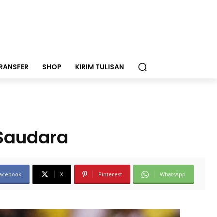
RANSFER
SHOP
KIRIM TULISAN
Saudara
acebook
X
Pinterest
WhatsApp