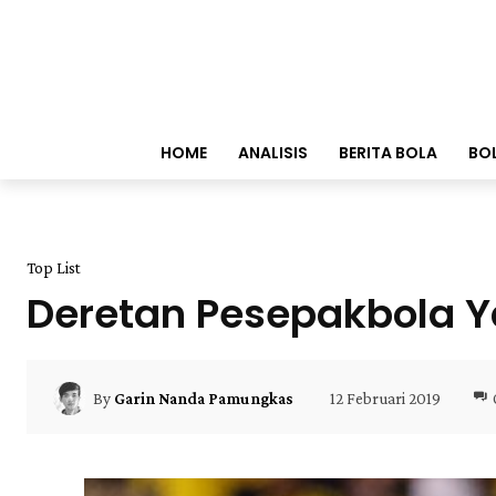
HOME
ANALISIS
BERITA BOLA
BO
Top List
Deretan Pesepakbola 
12 Februari 2019
By
Garin Nanda Pamungkas