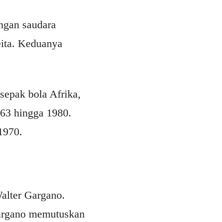
ngan saudara
eita. Keduanya
 sepak bola Afrika,
963 hingga 1980.
1970.
alter Gargano.
Gargano memutuskan