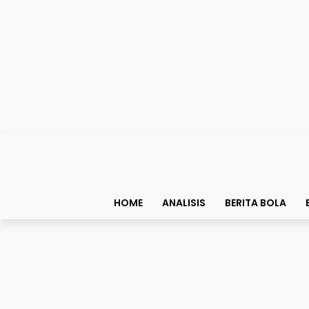
HOME
ANALISIS
BERITA BOLA
Berita Piala Dunia
Campur Tangan Donald 