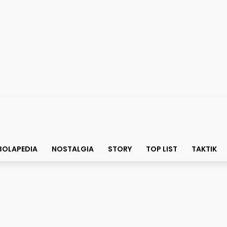
BOLAPEDIA
NOSTALGIA
STORY
TOP LIST
TAKTIK
Trump dan Tumpukan Mas