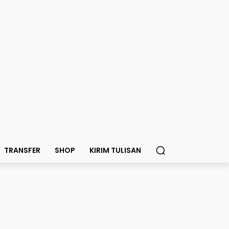
TRANSFER
SHOP
KIRIM TULISAN
alah Piala Dunia 2026