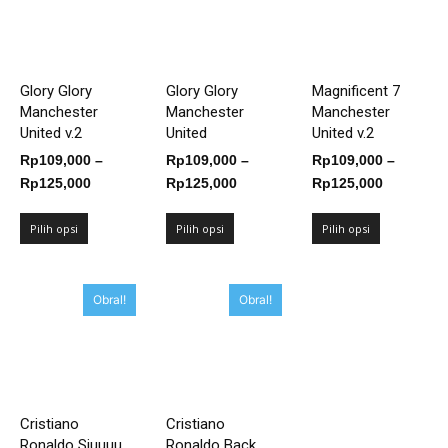
Glory Glory
Glory Glory
Magnificent 7
Manchester
Manchester
Manchester
United v.2
United
United v.2
Rp
109,000
–
Rp
109,000
–
Rp
109,000
–
Rentang
Rentang
Rentang
Rp
125,000
Rp
125,000
Rp
125,000
harga:
harga:
harga:
Rp109,000
Rp109,000
Rp109,00
Pilih opsi
Pilih opsi
Pilih opsi
hingga
hingga
hingga
Rp125,000
Rp125,000
Rp125,00
Obral!
Obral!
Cristiano
Cristiano
Ronaldo Siuuuu...
Ronaldo Back