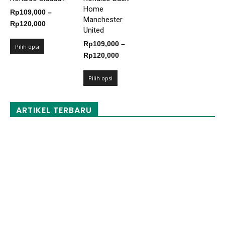
Home
Rp
109,000
–
Manchester
Rentang
Rp
120,000
United
harga:
Rp
109,000
–
Rp109,000
Pilih opsi
Rentang
Rp
120,000
hingga
harga:
Rp120,000
Rp109,000
Pilih opsi
hingga
Rp120,000
ARTIKEL TERBARU