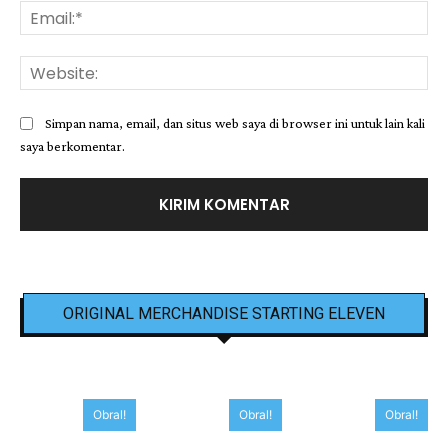
Ema
Web
Simpan nama, email, dan situs web saya di browser ini untuk lain kali
saya berkomentar.
ORIGINAL MERCHANDISE STARTING ELEVEN
Obral!
Obral!
Obral!