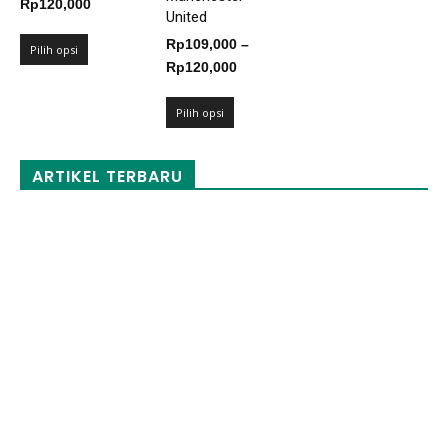
Rentang
Rp
120,000
United
harga:
Rp
109,000
–
Rp109,000
Pilih opsi
Rentang
Rp
120,000
hingga
harga:
Rp120,000
Rp109,000
Pilih opsi
hingga
Rp120,000
ARTIKEL TERBARU