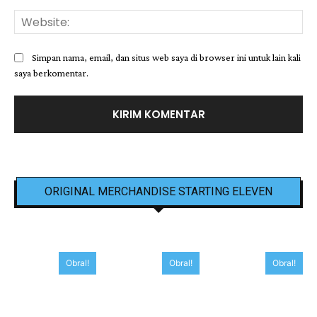
Web
Simpan nama, email, dan situs web saya di browser ini untuk lain kali
saya berkomentar.
ORIGINAL MERCHANDISE STARTING ELEVEN
Obral!
Obral!
Obral!