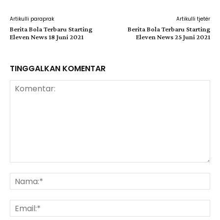
Artikulli paraprak
Artikulli tjetër
Berita Bola Terbaru Starting
Berita Bola Terbaru Starting
Eleven News 18 Juni 2021
Eleven News 25 Juni 2021
TINGGALKAN KOMENTAR
Komentar:
Na
Ema