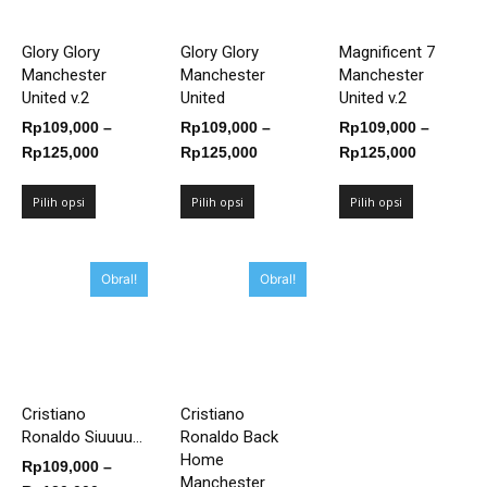
Glory Glory
Glory Glory
Magnificent 7
Manchester
Manchester
Manchester
United v.2
United
United v.2
Rp
109,000
–
Rp
109,000
–
Rp
109,000
–
Rentang
Rentang
Rentang
Rp
125,000
Rp
125,000
Rp
125,000
harga:
harga:
harga:
Rp109,000
Rp109,000
Rp109,00
Pilih opsi
Pilih opsi
Pilih opsi
hingga
hingga
hingga
Rp125,000
Rp125,000
Rp125,00
Obral!
Obral!
Cristiano
Cristiano
Ronaldo Siuuuu...
Ronaldo Back
Home
Rp
109,000
–
Manchester