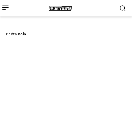
Berita Bola