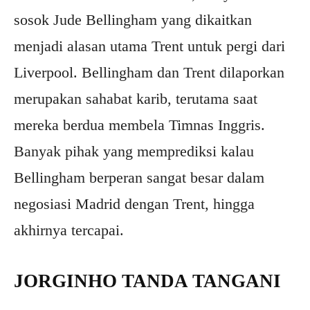
sosok Jude Bellingham yang dikaitkan
menjadi alasan utama Trent untuk pergi dari
Liverpool. Bellingham dan Trent dilaporkan
merupakan sahabat karib, terutama saat
mereka berdua membela Timnas Inggris.
Banyak pihak yang memprediksi kalau
Bellingham berperan sangat besar dalam
negosiasi Madrid dengan Trent, hingga
akhirnya tercapai.
JORGINHO TANDA TANGANI