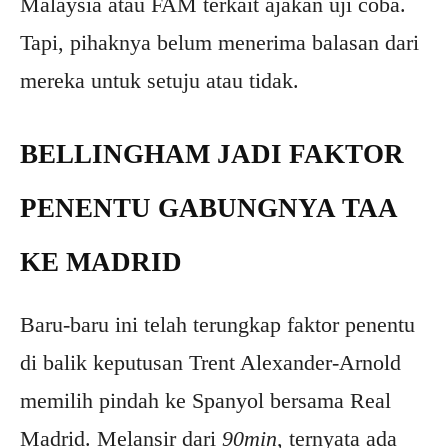
Malaysia atau FAM terkait ajakan uji coba.
Tapi, pihaknya belum menerima balasan dari
mereka untuk setuju atau tidak.
BELLINGHAM JADI FAKTOR
PENENTU GABUNGNYA TAA
KE MADRID
Baru-baru ini telah terungkap faktor penentu
di balik keputusan Trent Alexander-Arnold
memilih pindah ke Spanyol bersama Real
Madrid. Melansir dari
90min
, ternyata ada