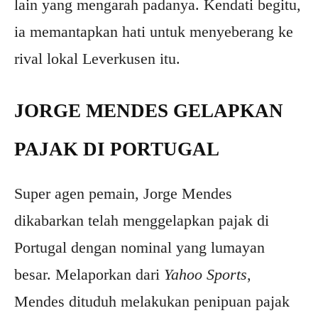
lain yang mengarah padanya. Kendati begitu,
ia memantapkan hati untuk menyeberang ke
rival lokal Leverkusen itu.
JORGE MENDES GELAPKAN
PAJAK DI PORTUGAL
Super agen pemain, Jorge Mendes
dikabarkan telah menggelapkan pajak di
Portugal dengan nominal yang lumayan
besar. Melaporkan dari
Yahoo Sports
,
Mendes dituduh melakukan penipuan pajak