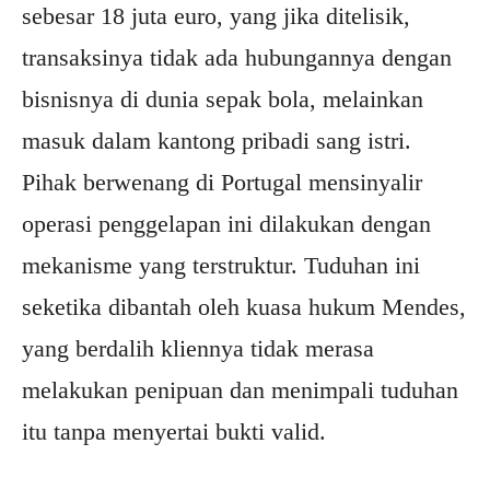
sebesar 18 juta euro, yang jika ditelisik,
transaksinya tidak ada hubungannya dengan
bisnisnya di dunia sepak bola, melainkan
masuk dalam kantong pribadi sang istri.
Pihak berwenang di Portugal mensinyalir
operasi penggelapan ini dilakukan dengan
mekanisme yang terstruktur. Tuduhan ini
seketika dibantah oleh kuasa hukum Mendes,
yang berdalih kliennya tidak merasa
melakukan penipuan dan menimpali tuduhan
itu tanpa menyertai bukti valid.