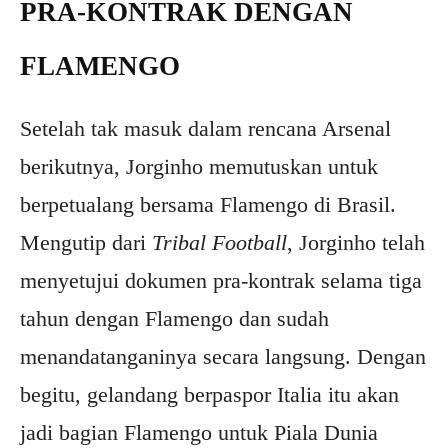
PRA-KONTRAK DENGAN
FLAMENGO
Setelah tak masuk dalam rencana Arsenal
berikutnya, Jorginho memutuskan untuk
berpetualang bersama Flamengo di Brasil.
Mengutip dari
Tribal Football
,
Jorginho telah
menyetujui dokumen pra-kontrak selama tiga
tahun dengan Flamengo dan sudah
menandatanganinya secara langsung. Dengan
begitu, gelandang berpaspor Italia itu akan
jadi bagian Flamengo untuk Piala Dunia