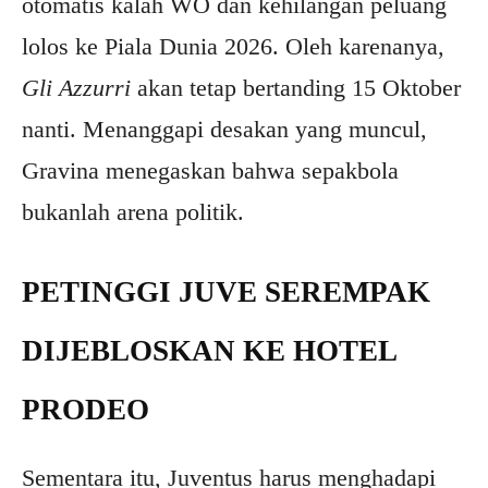
otomatis kalah WO dan kehilangan peluang
lolos ke Piala Dunia 2026. Oleh karenanya,
Gli Azzurri
akan tetap bertanding 15 Oktober
nanti. Menanggapi desakan yang muncul,
Gravina menegaskan bahwa sepakbola
bukanlah arena politik.
PETINGGI JUVE SEREMPAK
DIJEBLOSKAN KE HOTEL
PRODEO
Sementara itu, Juventus harus menghadapi