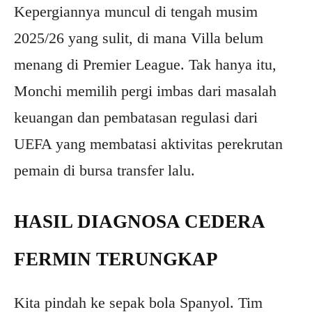
Kepergiannya muncul di tengah musim
2025/26 yang sulit, di mana Villa belum
menang di Premier League. Tak hanya itu,
Monchi memilih pergi imbas dari masalah
keuangan dan pembatasan regulasi dari
UEFA yang membatasi aktivitas perekrutan
pemain di bursa transfer lalu.
HASIL DIAGNOSA CEDERA
FERMIN TERUNGKAP
Kita pindah ke sepak bola Spanyol. Tim