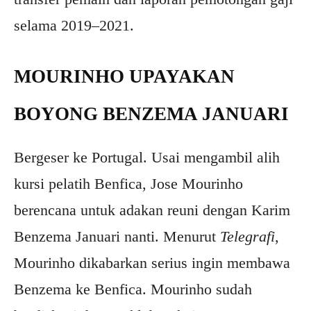
selama 2019–2021.
MOURINHO UPAYAKAN
BOYONG BENZEMA JANUARI
Bergeser ke Portugal. Usai mengambil alih
kursi pelatih Benfica, Jose Mourinho
berencana untuk adakan reuni dengan Karim
Benzema Januari nanti. Menurut
Telegrafi
,
Mourinho dikabarkan serius ingin membawa
Benzema ke Benfica. Mourinho sudah