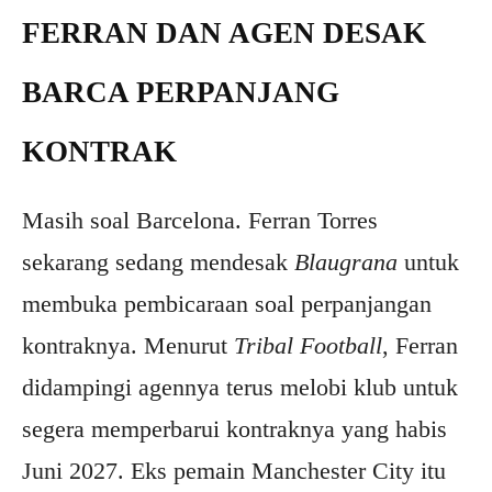
FERRAN DAN AGEN DESAK
BARCA PERPANJANG
KONTRAK
Masih soal Barcelona. Ferran Torres
sekarang sedang mendesak
Blaugrana
untuk
membuka pembicaraan soal perpanjangan
kontraknya. Menurut
Tribal Football
, Ferran
didampingi agennya terus melobi klub untuk
segera memperbarui kontraknya yang habis
Juni 2027. Eks pemain Manchester City itu