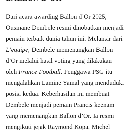
Dari acara awarding Ballon d’Or 2025,
Ousmane Dembele resmi dinobatkan menjadi
pemain terbaik dunia tahun ini. Melansir dari
L’equipe
, Dembele memenangkan Ballon
d’Or melalui hasil voting yang dilakukan
oleh
France Football
. Penggawa PSG itu
mengalahkan Lamine Yamal yang menduduki
posisi kedua. Keberhasilan ini membuat
Dembele menjadi pemain Prancis keenam
yang memenangkan Ballon d’Or. Ia resmi
mengikuti jejak Raymond Kopa, Michel