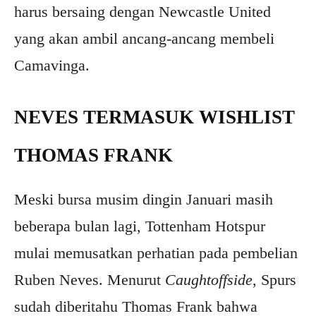
harus bersaing dengan Newcastle United
yang akan ambil ancang-ancang membeli
Camavinga.
NEVES TERMASUK WISHLIST
THOMAS FRANK
Meski bursa musim dingin Januari masih
beberapa bulan lagi, Tottenham Hotspur
mulai memusatkan perhatian pada pembelian
Ruben Neves. Menurut
Caughtoffside
, Spurs
sudah diberitahu Thomas Frank bahwa