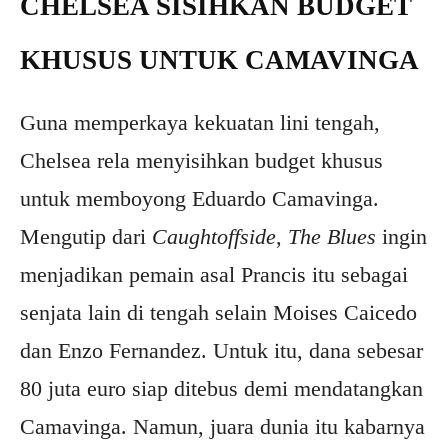
CHELSEA SISIHKAN BUDGET
KHUSUS UNTUK CAMAVINGA
Guna memperkaya kekuatan lini tengah,
Chelsea rela menyisihkan budget khusus
untuk memboyong Eduardo Camavinga.
Mengutip dari
Caughtoffside
,
The Blues
ingin
menjadikan pemain asal Prancis itu sebagai
senjata lain di tengah selain Moises Caicedo
dan Enzo Fernandez. Untuk itu, dana sebesar
80 juta euro siap ditebus demi mendatangkan
Camavinga. Namun, juara dunia itu kabarnya