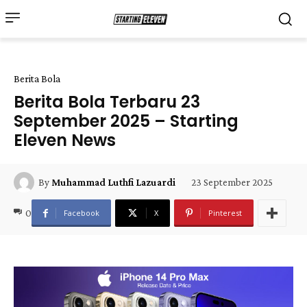
Berita Bola
Berita Bola Terbaru 23
September 2025 – Starting
Eleven News
23 September 2025
By
Muhammad Luthfi Lazuardi
0
Facebook
X
Pinterest