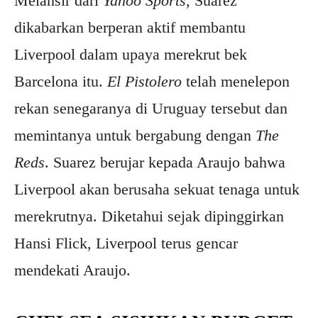
Melansir dari
Yahoo Sports
,
Suarez
dikabarkan berperan aktif membantu
Liverpool dalam upaya merekrut bek
Barcelona itu.
El Pistolero
telah menelepon
rekan senegaranya di Uruguay tersebut dan
memintanya untuk bergabung dengan
The
Reds
. Suarez berujar kepada Araujo bahwa
Liverpool akan berusaha sekuat tenaga untuk
merekrutnya. Diketahui sejak dipinggirkan
Hansi Flick, Liverpool terus gencar
mendekati Araujo.