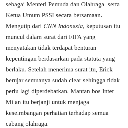
sebagai Menteri Pemuda dan Olahraga serta
Ketua Umum PSSI secara bersamaan.
Mengutip dari
CNN Indonesia
, keputusan itu
muncul dalam surat dari FIFA yang
menyatakan tidak terdapat benturan
kepentingan berdasarkan pada statuta yang
berlaku. Setelah menerima surat itu, Erick
berujar semuanya sudah clear sehingga tidak
perlu lagi diperdebatkan. Mantan bos Inter
Milan itu berjanji untuk menjaga
keseimbangan perhatian terhadap semua
cabang olahraga.