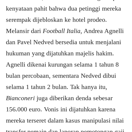
kenyataan pahit bahwa dua petinggi mereka
serempak dijebloskan ke hotel prodeo.
Melansir dari
Football Italia
, Andrea Agnelli
dan Pavel Nedved bersedia untuk menjalani
hukuman yang dijatuhkan majelis hakim.
Agnelli dikenai kurungan selama 1 tahun 8
bulan percobaan, sementara Nedved dibui
selama 1 tahun 2 bulan. Tak hanya itu,
Bianconeri
juga diberikan denda sebesar
156.000 euro. Vonis ini dijatuhkan karena
mereka terseret dalam kasus manipulasi nilai
transfer pemain dan laporan pemotongan gaji